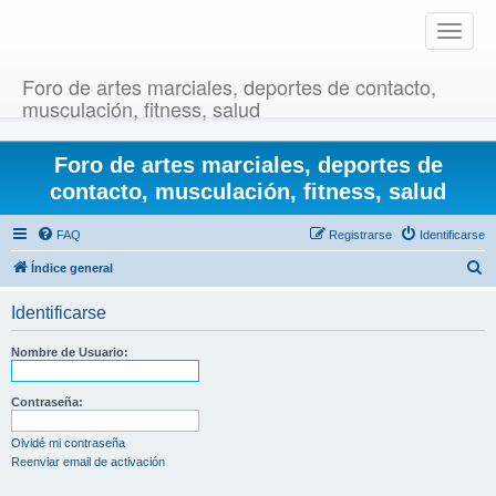
T
o
g
Foro de artes marciales, deportes de contacto,
g
musculación, fitness, salud
l
e
Foro de artes marciales, deportes de
n
a
contacto, musculación, fitness, salud
v
i
FAQ
Registrarse
Identificarse
g
B
Índice general
a
u
t
Identificarse
i
s
o
c
Nombre de Usuario:
n
a
r
Contraseña:
Olvidé mi contraseña
Reenviar email de activación