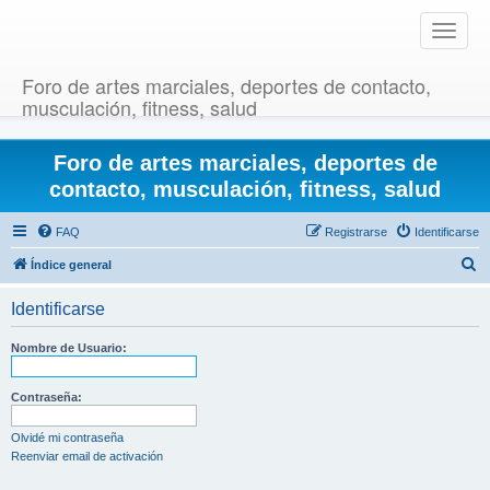
T
o
g
Foro de artes marciales, deportes de contacto,
g
musculación, fitness, salud
l
e
Foro de artes marciales, deportes de
n
a
contacto, musculación, fitness, salud
v
i
FAQ
Registrarse
Identificarse
g
B
Índice general
a
u
t
Identificarse
i
s
o
c
Nombre de Usuario:
n
a
r
Contraseña:
Olvidé mi contraseña
Reenviar email de activación