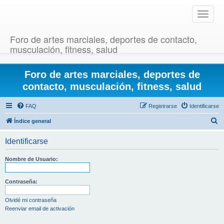
T
o
g
Foro de artes marciales, deportes de contacto,
g
musculación, fitness, salud
l
e
Foro de artes marciales, deportes de
n
a
contacto, musculación, fitness, salud
v
i
FAQ
Registrarse
Identificarse
g
B
Índice general
a
u
t
Identificarse
i
s
o
c
Nombre de Usuario:
n
a
r
Contraseña:
Olvidé mi contraseña
Reenviar email de activación