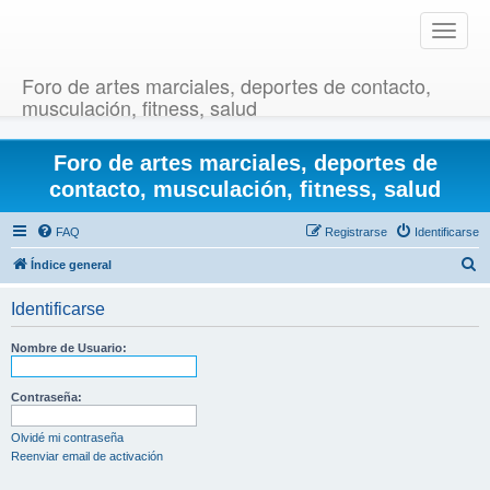
T
o
g
Foro de artes marciales, deportes de contacto,
g
musculación, fitness, salud
l
e
Foro de artes marciales, deportes de
n
a
contacto, musculación, fitness, salud
v
i
FAQ
Registrarse
Identificarse
g
B
Índice general
a
u
t
Identificarse
i
s
o
c
Nombre de Usuario:
n
a
r
Contraseña:
Olvidé mi contraseña
Reenviar email de activación