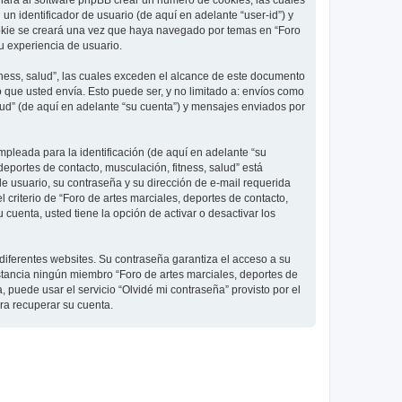
 hará al software phpBB crear un número de cookies, las cuales
 identificador de usuario (de aquí en adelante “user-id”) y
ookie se creará una vez que haya navegado por temas en “Foro
su experiencia de usuario.
ness, salud”, las cuales exceden el alcance de este documento
que usted envía. Esto puede ser, y no limitado a: envíos como
lud” (de aquí en adelante “su cuenta”) y mensajes enviados por
pleada para la identificación (de aquí en adelante “su
deportes de contacto, musculación, fitness, salud” está
de usuario, su contraseña y su dirección de e-mail requerida
l criterio de “Foro de artes marciales, deportes de contacto,
cuenta, usted tiene la opción de activar o desactivar los
diferentes websites. Su contraseña garantiza el acceso a su
nstancia ningún miembro “Foro de artes marciales, deportes de
, puede usar el servicio “Olvidé mi contraseña” provisto por el
ra recuperar su cuenta.