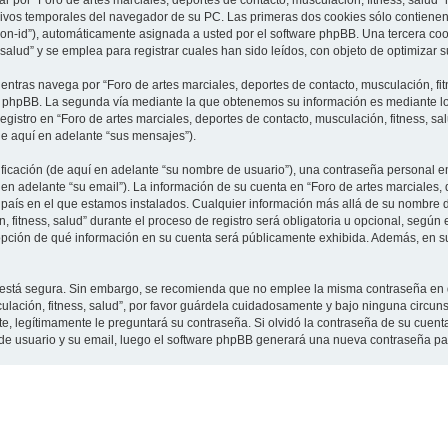
 por “Foro de artes marciales, deportes de contacto, musculación, fitness, salud”
vos temporales del navegador de su PC. Las primeras dos cookies sólo contienen un
sion-id”), automáticamente asignada a usted por el software phpBB. Una tercera c
 salud” y se emplea para registrar cuales han sido leídos, con objeto de optimizar 
tras navega por “Foro de artes marciales, deportes de contacto, musculación, fit
e phpBB. La segunda vía mediante la que obtenemos su información es mediante lo 
gistro en “Foro de artes marciales, deportes de contacto, musculación, fitness, sa
de aquí en adelante “sus mensajes”).
cación (de aquí en adelante “su nombre de usuario”), una contraseña personal em
en adelante “su email”). La información de su cuenta en “Foro de artes marciales, 
l país en el que estamos instalados. Cualquier información más allá de su nombre 
 fitness, salud” durante el proceso de registro será obligatoria u opcional, según e
a opción de qué información en su cuenta será públicamente exhibida. Además, en su 
to está segura. Sin embargo, se recomienda que no emplee la misma contraseña en 
culación, fitness, salud”, por favor guárdela cuidadosamente y bajo ninguna circu
rte, legítimamente le preguntará su contraseña. Si olvidó la contraseña de su cuenta
 de usuario y su email, luego el software phpBB generará una nueva contraseña pa