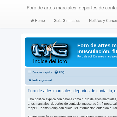
Foro de artes marciales, deportes de contac
Home
Guia Gimnasios
Noticias y Curso
Foro de artes m
musculación, fi
Foro de opinión artes marciales
Enlaces rápidos
FAQ
Índice general
Foro de artes marciales, deportes de contacto, mu
Esta política explica con detalle cómo “Foro de artes marciales
artes marciales, deportes de contacto, musculación, fitness, s
“phpBB Teams”) emplean cualquier información obtenida durant