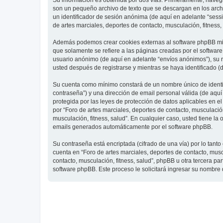
Su información es obtenida por dos vías. Primeramente, navegar
son un pequeño archivo de texto que se descargan en los archi
un identificador de sesión anónima (de aquí en adelante “ses
de artes marciales, deportes de contacto, musculación, fitness,
Además podemos crear cookies externas al software phpBB mien
que solamente se refiere a las páginas creadas por el softwar
usuario anónimo (de aquí en adelante “envíos anónimos”), su re
usted después de registrarse y mientras se haya identificado (
Su cuenta como mínimo constará de un nombre único de identifi
contraseña”) y una dirección de email personal válida (de aquí 
protegida por las leyes de protección de datos aplicables en e
por “Foro de artes marciales, deportes de contacto, musculación,
musculación, fitness, salud”. En cualquier caso, usted tiene l
emails generados automáticamente por el software phpBB.
Su contraseña está encriptada (cifrado de una vía) por lo tan
cuenta en “Foro de artes marciales, deportes de contacto, mus
contacto, musculación, fitness, salud”, phpBB u otra tercera pa
software phpBB. Este proceso le solicitará ingresar su nombre