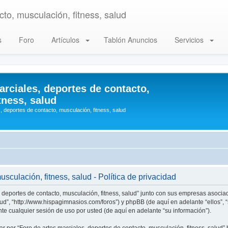
to, musculación, fitness, salud
s
Foro
Artículos
Tablón Anuncios
Servicios
arciales, deportes de contacto,
tness, salud
, deportes de contacto, musculación, fitness, salud
sculación, fitness, salud - Política de privacidad
, deportes de contacto, musculación, fitness, salud” junto con sus empresas asociad
alud”, “http://www.hispagimnasios.com/foros”) y phpBB (de aquí en adelante “ellos”
e cualquier sesión de uso por usted (de aquí en adelante “su información”).