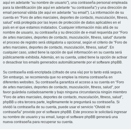
aquí en adelante “su nombre de usuario”), una contraseña personal empleada
para la identificación (de aquí en adelante “su contraseña”) y una dirección de
email personal válida (de aquí en adelante “su email”). La información de su
cuenta en “Foro de artes marciales, deportes de contacto, musculación, fitness,
salud” está protegida por las leyes de protección de datos aplicables en el
país en el que estamos instalados. Cualquier información más allá de su
nombre de usuario, su contraseña y su dirección de e-mail requerida por “Foro
de artes marciales, deportes de contacto, musculación, fitness, salud” durante
el proceso de registro será obligatoria u opcional, según el criterio de “Foro de
artes marciales, deportes de contacto, musculación, fitness, salud”. En
cualquier caso, usted tiene la opción de qué información en su cuenta será
públicamente exhibida. Además, en su cuenta, usted tiene la opción de activar
o desactivar los emails generados automáticamente por el software phpBB.
Su contraseña está encriptada (cifrado de una vía) por lo tanto está segura.
Sin embargo, se recomienda que no emplee la misma contraseña en
diferentes websites. Su contraseña garantiza el acceso a su cuenta en “Foro
de artes marciales, deportes de contacto, musculación, fitness, salud”, por
favor guárdela cuidadosamente y bajo ninguna circunstancia ningún miembro
“Foro de artes marciales, deportes de contacto, musculación, fitness, salud”,
phpBB u otra tercera parte, legítimamente le preguntará su contraseña. Si
olvidó la contraseña de su cuenta, puede usar el servicio “Olvidé mi
contraseña” provisto por el software phpBB. Este proceso le solicitará ingresar
su nombre de usuario y su email, luego el software phpBB generará una
nueva contraseña para recuperar su cuenta.