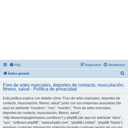
FAQ
Registrarse
Identificarse
B
Índice general
u
Foro de artes marciales, deportes de contacto, musculación,
s
fitness, salud - Política de privacidad
c
Esta política explica con detalle cómo “Foro de artes marciales, deportes de
a
contacto, musculación, fitness, salud” junto con sus empresas asociadas (de
r
aquí en adelante “nosotros”, “nos”, “nuestro”, “Foro de artes marciales,
deportes de contacto, musculación, fitness, salud”,
“http://www.hispagimnasios.com/foros”) y phpBB (de aquí en adelante “ellos”,
“sus”, “software phpBB”, “www.phpbb.com”, “phpBB Limited”, “phpBB Teams”)
emplean cualquier información obtenida durante cualquier sesión de uso por