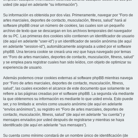
usted (de aquí en adelante “su información”).
Su información es obtenida por dos vías. Primeramente, navegar por “Foro de
artes marciales, deportes de contacto, musculación, fitness, salud” hará al
software phpBB crear un número de cookies, las cuales son un pequeño
archivo de texto que se descargan en los archivos temporales del navegador
de su PC. Las primeras dos cookies sólo contienen un identificador de usuario
(de aquí en adelante “user-id”) y un identificador de sesión anónima (de aquí
en adelante “session-id”), automáticamente asignada a usted por el software
phpBB. Una tercera cookie se creará una vez que haya navegado por temas
en “Foro de artes marciales, deportes de contacto, musculación, fitness, salud”
y se emplea para registrar cuales han sido leídos, con objeto de optimizar su
experiencia de usuario.
Además podemos crear cookies externas al software phpBB mientras navega
por “Foro de artes marciales, deportes de contacto, musculación, fitness,
salud”, las cuales exceden el alcance de este documento que solamente se
refiere a las páginas creadas por el software phpBB. La segunda vía mediante
la que obtenemos su información es mediante lo que usted envía. Esto puede
ser, y no limitado a: envíos como usuario anónimo (de aquí en adelante
“envíos anónimos”), su registro en “Foro de artes marciales, deportes de
contacto, musculación, fitness, salud” (de aquí en adelante “su cuenta”) y
mensajes enviados por usted después de registrarse y mientras se haya
identificado (de aquí en adelante “sus mensajes”).
Su cuenta como mínimo constará de un nombre único de identificación (de