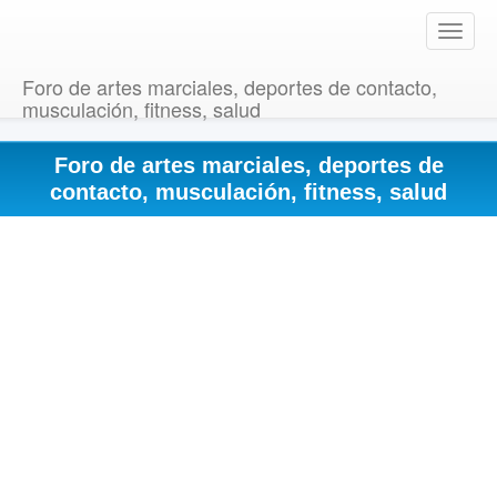
T
o
g
Foro de artes marciales, deportes de contacto,
g
musculación, fitness, salud
l
e
Foro de artes marciales, deportes de
n
a
contacto, musculación, fitness, salud
v
i
g
a
t
i
o
n