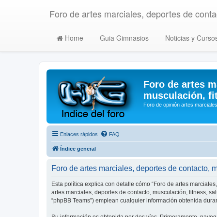
Foro de artes marciales, deportes de contac
Home
Guia Gimnasios
Noticias y Curso
Foro de artes m
musculación, fi
Foro de opinión artes marciales
Enlaces rápidos
FAQ
Índice general
Foro de artes marciales, deportes de contacto, mu
Esta política explica con detalle cómo “Foro de artes marciales
artes marciales, deportes de contacto, musculación, fitness, s
“phpBB Teams”) emplean cualquier información obtenida durant