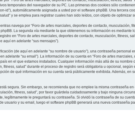
 por “Foro de artes marciales, deportes de contacto, musculación, fitness, salud”
vos temporales del navegador de su PC. Las primeras dos cookies sólo contienen un
sion-id”), automáticamente asignada a usted por el software phpBB. Una tercera c
 salud” y se emplea para registrar cuales han sido leídos, con objeto de optimizar 
tras navega por “Foro de artes marciales, deportes de contacto, musculación, fit
e phpBB. La segunda vía mediante la que obtenemos su información es mediante lo 
gistro en “Foro de artes marciales, deportes de contacto, musculación, fitness, sa
de aquí en adelante “sus mensajes”).
cación (de aquí en adelante “su nombre de usuario”), una contraseña personal em
en adelante “su email”). La información de su cuenta en “Foro de artes marciales, 
l país en el que estamos instalados. Cualquier información más allá de su nombre 
 fitness, salud” durante el proceso de registro será obligatoria u opcional, según e
a opción de qué información en su cuenta será públicamente exhibida. Además, en su 
to está segura. Sin embargo, se recomienda que no emplee la misma contraseña en 
culación, fitness, salud”, por favor guárdela cuidadosamente y bajo ninguna circu
rte, legítimamente le preguntará su contraseña. Si olvidó la contraseña de su cuenta
 de usuario y su email, luego el software phpBB generará una nueva contraseña pa