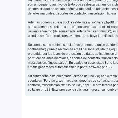
Su información es obtenida por dos vías. Primeramente, navegar
son un pequeño archivo de texto que se descargan en los archi
un identificador de sesión anónima (de aquí en adelante “ses
de artes marciales, deportes de contacto, musculación, fitness,
Además podemos crear cookies externas al software phpBB mien
que solamente se refiere a las páginas creadas por el softwar
usuario anónimo (de aquí en adelante “envíos anónimos”), su re
usted después de registrarse y mientras se haya identificado (
Su cuenta como mínimo constará de un nombre único de identifi
contraseña”) y una dirección de email personal válida (de aquí 
protegida por las leyes de protección de datos aplicables en e
por “Foro de artes marciales, deportes de contacto, musculación,
musculación, fitness, salud”. En cualquier caso, usted tiene l
emails generados automáticamente por el software phpBB.
Su contraseña está encriptada (cifrado de una vía) por lo tan
cuenta en “Foro de artes marciales, deportes de contacto, mus
contacto, musculación, fitness, salud”, phpBB u otra tercera pa
software phpBB. Este proceso le solicitará ingresar su nombre