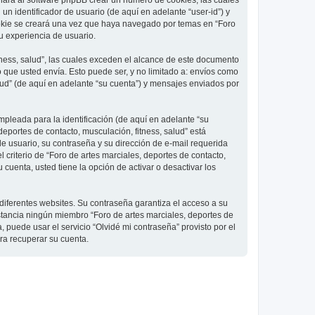
 hará al software phpBB crear un número de cookies, las cuales
 identificador de usuario (de aquí en adelante “user-id”) y
ookie se creará una vez que haya navegado por temas en “Foro
su experiencia de usuario.
ness, salud”, las cuales exceden el alcance de este documento
que usted envía. Esto puede ser, y no limitado a: envíos como
lud” (de aquí en adelante “su cuenta”) y mensajes enviados por
pleada para la identificación (de aquí en adelante “su
deportes de contacto, musculación, fitness, salud” está
de usuario, su contraseña y su dirección de e-mail requerida
l criterio de “Foro de artes marciales, deportes de contacto,
cuenta, usted tiene la opción de activar o desactivar los
diferentes websites. Su contraseña garantiza el acceso a su
nstancia ningún miembro “Foro de artes marciales, deportes de
, puede usar el servicio “Olvidé mi contraseña” provisto por el
ra recuperar su cuenta.