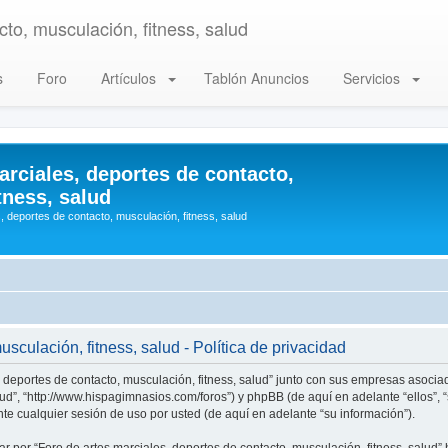
to, musculación, fitness, salud
s
Foro
Artículos
Tablón Anuncios
Servicios
arciales, deportes de contacto,
tness, salud
, deportes de contacto, musculación, fitness, salud
sculación, fitness, salud - Política de privacidad
, deportes de contacto, musculación, fitness, salud” junto con sus empresas asociad
alud”, “http://www.hispagimnasios.com/foros”) y phpBB (de aquí en adelante “ellos”
e cualquier sesión de uso por usted (de aquí en adelante “su información”).