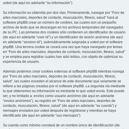
usted (de aquí en adelante “su información”).
Su información es obtenida por dos vías. Primeramente, navegar por “Foro de
artes marciales, deportes de contacto, musculación, fitness, salud” hará al
software phpBB crear un número de cookies, las cuales son un pequeño
archivo de texto que se descargan en los archivos temporales del navegador
de su PC. Las primeras dos cookies sólo contienen un identificador de usuario
(de aquí en adelante “user-id”) y un identificador de sesión anónima (de aquí
en adelante “session-id”), automáticamente asignada a usted por el software
phpBB. Una tercera cookie se creará una vez que haya navegado por temas
en “Foro de artes marciales, deportes de contacto, musculación, fitness, salud”
y se emplea para registrar cuales han sido leídos, con objeto de optimizar su
experiencia de usuario.
Además podemos crear cookies externas al software phpBB mientras navega
por “Foro de artes marciales, deportes de contacto, musculación, fitness,
salud”, las cuales exceden el alcance de este documento que solamente se
refiere a las páginas creadas por el software phpBB. La segunda vía mediante
la que obtenemos su información es mediante lo que usted envía. Esto puede
ser, y no limitado a: envíos como usuario anónimo (de aquí en adelante
“envíos anónimos”), su registro en “Foro de artes marciales, deportes de
contacto, musculación, fitness, salud” (de aquí en adelante “su cuenta”) y
mensajes enviados por usted después de registrarse y mientras se haya
identificado (de aquí en adelante “sus mensajes”).
Su cuenta como mínimo constará de un nombre único de identificación (de