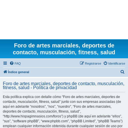
Foro de artes marciales, deportes de
contacto, musculación, fitness, salud
FAQ
Registrarse
Identificarse
B
Índice general
u
Foro de artes marciales, deportes de contacto, musculación,
s
fitness, salud - Política de privacidad
c
Esta política explica con detalle cómo “Foro de artes marciales, deportes de
a
contacto, musculación, fitness, salud” junto con sus empresas asociadas (de
r
aquí en adelante “nosotros”, “nos”, “nuestro”, “Foro de artes marciales,
deportes de contacto, musculación, fitness, salud”,
“http://www.hispagimnasios.com/foros”) y phpBB (de aquí en adelante “ellos”,
“sus”, “software phpBB”, “www.phpbb.com”, “phpBB Limited”, “phpBB Teams”)
emplean cualquier información obtenida durante cualquier sesión de uso por