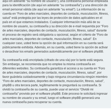
aquí en adelante “su nombre de usuario”), una contraseña personal empleada
para la identificación (de aquí en adelante “su contraseña”) y una dirección de
email personal válida (de aquí en adelante “su email”). La información de su
cuenta en “Foro de artes marciales, deportes de contacto, musculación, fitness,
salud” está protegida por las leyes de protección de datos aplicables en el
país en el que estamos instalados. Cualquier información más allá de su
nombre de usuario, su contraseña y su dirección de e-mail requerida por “Foro
de artes marciales, deportes de contacto, musculación, fitness, salud” durante
el proceso de registro será obligatoria u opcional, según el criterio de “Foro de
artes marciales, deportes de contacto, musculación, fitness, salud”. En
cualquier caso, usted tiene la opción de qué información en su cuenta será
públicamente exhibida. Además, en su cuenta, usted tiene la opción de activar
o desactivar los emails generados automáticamente por el software phpBB.
Su contraseña está encriptada (cifrado de una vía) por lo tanto está segura.
Sin embargo, se recomienda que no emplee la misma contraseña en
diferentes websites. Su contraseña garantiza el acceso a su cuenta en “Foro
de artes marciales, deportes de contacto, musculación, fitness, salud”, por
favor guárdela cuidadosamente y bajo ninguna circunstancia ningún miembro
“Foro de artes marciales, deportes de contacto, musculación, fitness, salud”,
phpBB u otra tercera parte, legítimamente le preguntará su contraseña. Si
olvidó la contraseña de su cuenta, puede usar el servicio “Olvidé mi
contraseña” provisto por el software phpBB. Este proceso le solicitará ingresar
su nombre de usuario y su email, luego el software phpBB generará una
nueva contraseña para recuperar su cuenta.