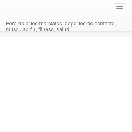
T
o
g
Foro de artes marciales, deportes de contacto,
g
musculación, fitness, salud
l
e
n
a
v
i
g
a
t
i
o
n