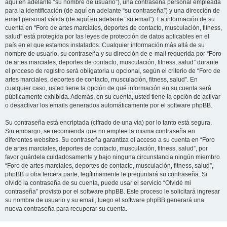
aquí en adelante “su nombre de usuario”), una contraseña personal empleada
para la identificación (de aquí en adelante “su contraseña”) y una dirección de
email personal válida (de aquí en adelante “su email”). La información de su
cuenta en “Foro de artes marciales, deportes de contacto, musculación, fitness,
salud” está protegida por las leyes de protección de datos aplicables en el
país en el que estamos instalados. Cualquier información más allá de su
nombre de usuario, su contraseña y su dirección de e-mail requerida por “Foro
de artes marciales, deportes de contacto, musculación, fitness, salud” durante
el proceso de registro será obligatoria u opcional, según el criterio de “Foro de
artes marciales, deportes de contacto, musculación, fitness, salud”. En
cualquier caso, usted tiene la opción de qué información en su cuenta será
públicamente exhibida. Además, en su cuenta, usted tiene la opción de activar
o desactivar los emails generados automáticamente por el software phpBB.
Su contraseña está encriptada (cifrado de una vía) por lo tanto está segura.
Sin embargo, se recomienda que no emplee la misma contraseña en
diferentes websites. Su contraseña garantiza el acceso a su cuenta en “Foro
de artes marciales, deportes de contacto, musculación, fitness, salud”, por
favor guárdela cuidadosamente y bajo ninguna circunstancia ningún miembro
“Foro de artes marciales, deportes de contacto, musculación, fitness, salud”,
phpBB u otra tercera parte, legítimamente le preguntará su contraseña. Si
olvidó la contraseña de su cuenta, puede usar el servicio “Olvidé mi
contraseña” provisto por el software phpBB. Este proceso le solicitará ingresar
su nombre de usuario y su email, luego el software phpBB generará una
nueva contraseña para recuperar su cuenta.