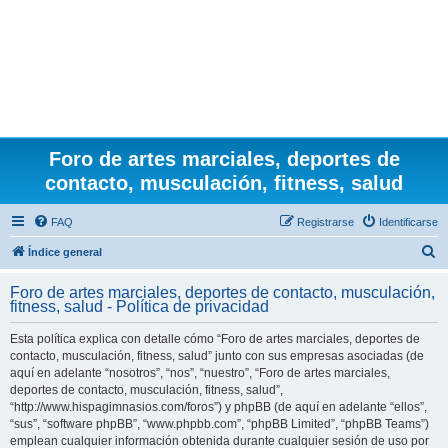
Foro de artes marciales, deportes de
contacto, musculación, fitness, salud
FAQ
Registrarse
Identificarse
B
Índice general
u
Foro de artes marciales, deportes de contacto, musculación,
s
fitness, salud - Política de privacidad
c
Esta política explica con detalle cómo “Foro de artes marciales, deportes de
a
contacto, musculación, fitness, salud” junto con sus empresas asociadas (de
r
aquí en adelante “nosotros”, “nos”, “nuestro”, “Foro de artes marciales,
deportes de contacto, musculación, fitness, salud”,
“http://www.hispagimnasios.com/foros”) y phpBB (de aquí en adelante “ellos”,
“sus”, “software phpBB”, “www.phpbb.com”, “phpBB Limited”, “phpBB Teams”)
emplean cualquier información obtenida durante cualquier sesión de uso por