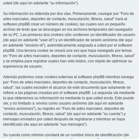
usted (de aquí en adelante “su información”).
Su información es obtenida por dos vías. Primeramente, navegar por “Foro de
artes marciales, deportes de contacto, musculación, fitness, salud” hará al
software phpBB crear un número de cookies, las cuales son un pequeño
archivo de texto que se descargan en los archivos temporales del navegador
de su PC. Las primeras dos cookies sólo contienen un identificador de usuario
(de aquí en adelante “user-id”) y un identificador de sesión anónima (de aquí
en adelante “session-id”), automáticamente asignada a usted por el software
phpBB. Una tercera cookie se creará una vez que haya navegado por temas
en “Foro de artes marciales, deportes de contacto, musculación, fitness, salud”
y se emplea para registrar cuales han sido leídos, con objeto de optimizar su
experiencia de usuario.
Además podemos crear cookies externas al software phpBB mientras navega
por “Foro de artes marciales, deportes de contacto, musculación, fitness,
salud”, las cuales exceden el alcance de este documento que solamente se
refiere a las páginas creadas por el software phpBB. La segunda vía mediante
la que obtenemos su información es mediante lo que usted envía. Esto puede
ser, y no limitado a: envíos como usuario anónimo (de aquí en adelante
“envíos anónimos”), su registro en “Foro de artes marciales, deportes de
contacto, musculación, fitness, salud” (de aquí en adelante “su cuenta”) y
mensajes enviados por usted después de registrarse y mientras se haya
identificado (de aquí en adelante “sus mensajes”).
Su cuenta como mínimo constará de un nombre único de identificación (de