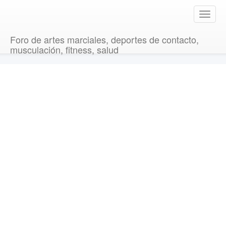
T
o
g
Foro de artes marciales, deportes de contacto,
g
musculación, fitness, salud
l
e
n
a
v
i
g
a
t
i
o
n