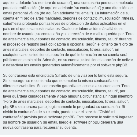
aquí en adelante “su nombre de usuario”), una contraseña personal empleada
para la identificación (de aquí en adelante “su contraseña”) y una dirección de
email personal válida (de aquí en adelante “su email”). La información de su
cuenta en “Foro de artes marciales, deportes de contacto, musculación, fitness,
salud” está protegida por las leyes de protección de datos aplicables en el
país en el que estamos instalados. Cualquier información más allá de su
nombre de usuario, su contraseña y su dirección de e-mail requerida por “Foro
de artes marciales, deportes de contacto, musculación, fitness, salud” durante
el proceso de registro será obligatoria u opcional, según el criterio de “Foro de
artes marciales, deportes de contacto, musculación, fitness, salud”. En
cualquier caso, usted tiene la opción de qué información en su cuenta será
públicamente exhibida. Además, en su cuenta, usted tiene la opción de activar
o desactivar los emails generados automáticamente por el software phpBB.
Su contraseña está encriptada (cifrado de una vía) por lo tanto está segura.
Sin embargo, se recomienda que no emplee la misma contraseña en
diferentes websites. Su contraseña garantiza el acceso a su cuenta en “Foro
de artes marciales, deportes de contacto, musculación, fitness, salud”, por
favor guárdela cuidadosamente y bajo ninguna circunstancia ningún miembro
“Foro de artes marciales, deportes de contacto, musculación, fitness, salud”,
phpBB u otra tercera parte, legítimamente le preguntará su contraseña. Si
olvidó la contraseña de su cuenta, puede usar el servicio “Olvidé mi
contraseña” provisto por el software phpBB. Este proceso le solicitará ingresar
su nombre de usuario y su email, luego el software phpBB generará una
nueva contraseña para recuperar su cuenta.