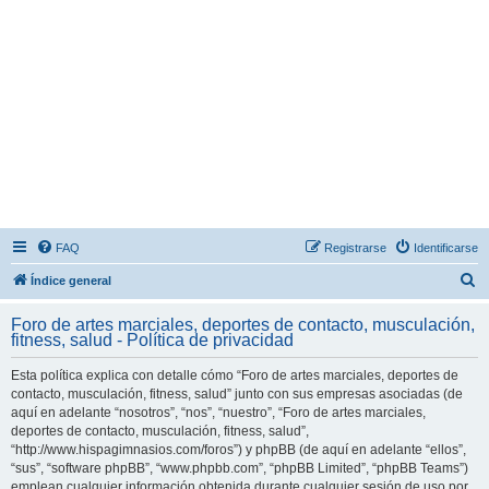
FAQ
Registrarse
Identificarse
B
Índice general
u
Foro de artes marciales, deportes de contacto, musculación,
s
fitness, salud - Política de privacidad
c
Esta política explica con detalle cómo “Foro de artes marciales, deportes de
a
contacto, musculación, fitness, salud” junto con sus empresas asociadas (de
r
aquí en adelante “nosotros”, “nos”, “nuestro”, “Foro de artes marciales,
deportes de contacto, musculación, fitness, salud”,
“http://www.hispagimnasios.com/foros”) y phpBB (de aquí en adelante “ellos”,
“sus”, “software phpBB”, “www.phpbb.com”, “phpBB Limited”, “phpBB Teams”)
emplean cualquier información obtenida durante cualquier sesión de uso por