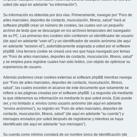
usted (de aquí en adelante “su información”).
Su información es obtenida por dos vías. Primeramente, navegar por “Foro de
artes marciales, deportes de contacto, musculación, fitness, salud” hará al
software phpBB crear un número de cookies, las cuales son un pequeño
archivo de texto que se descargan en los archivos temporales del navegador
de su PC. Las primeras dos cookies sólo contienen un identificador de usuario
(de aquí en adelante “user-id”) y un identificador de sesión anónima (de aquí
en adelante “session-id”), automáticamente asignada a usted por el software
phpBB. Una tercera cookie se creará una vez que haya navegado por temas
en “Foro de artes marciales, deportes de contacto, musculación, fitness, salud”
y se emplea para registrar cuales han sido leídos, con objeto de optimizar su
experiencia de usuario.
Además podemos crear cookies externas al software phpBB mientras navega
por “Foro de artes marciales, deportes de contacto, musculación, fitness,
salud”, las cuales exceden el alcance de este documento que solamente se
refiere a las páginas creadas por el software phpBB. La segunda vía mediante
la que obtenemos su información es mediante lo que usted envía. Esto puede
ser, y no limitado a: envíos como usuario anónimo (de aquí en adelante
“envíos anónimos”), su registro en “Foro de artes marciales, deportes de
contacto, musculación, fitness, salud” (de aquí en adelante “su cuenta”) y
mensajes enviados por usted después de registrarse y mientras se haya
identificado (de aquí en adelante “sus mensajes”).
Su cuenta como mínimo constará de un nombre único de identificación (de