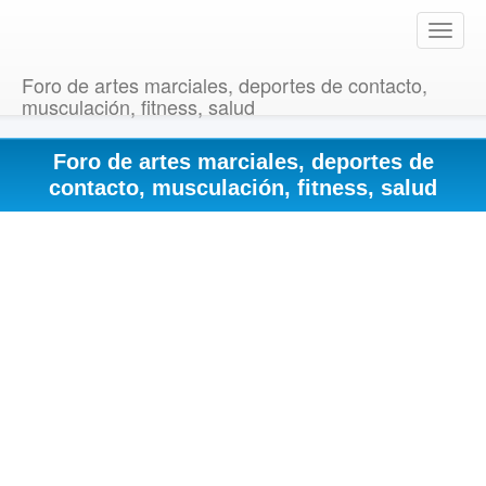
T
o
g
Foro de artes marciales, deportes de contacto,
g
musculación, fitness, salud
l
e
Foro de artes marciales, deportes de
n
a
contacto, musculación, fitness, salud
v
i
g
a
t
i
o
n