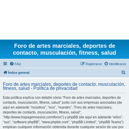
Foro de artes marciales, deportes de
contacto, musculación, fitness, salud
FAQ
Registrarse
Identificarse
B
Índice general
u
Foro de artes marciales, deportes de contacto, musculación,
s
fitness, salud - Política de privacidad
c
Esta política explica con detalle cómo “Foro de artes marciales, deportes de
a
contacto, musculación, fitness, salud” junto con sus empresas asociadas (de
r
aquí en adelante “nosotros”, “nos”, “nuestro”, “Foro de artes marciales,
deportes de contacto, musculación, fitness, salud”,
“http://www.hispagimnasios.com/foros”) y phpBB (de aquí en adelante “ellos”,
“sus”, “software phpBB”, “www.phpbb.com”, “phpBB Limited”, “phpBB Teams”)
emplean cualquier información obtenida durante cualquier sesión de uso por