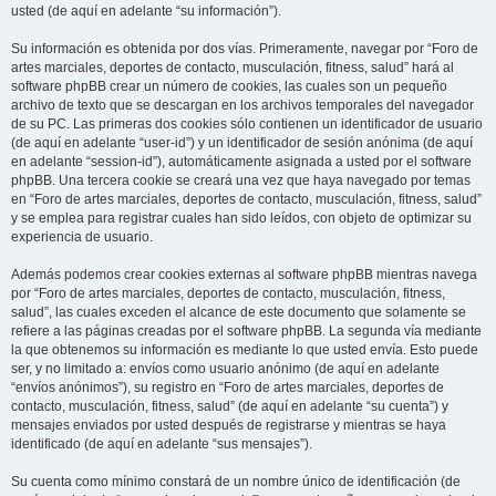
usted (de aquí en adelante “su información”).
Su información es obtenida por dos vías. Primeramente, navegar por “Foro de
artes marciales, deportes de contacto, musculación, fitness, salud” hará al
software phpBB crear un número de cookies, las cuales son un pequeño
archivo de texto que se descargan en los archivos temporales del navegador
de su PC. Las primeras dos cookies sólo contienen un identificador de usuario
(de aquí en adelante “user-id”) y un identificador de sesión anónima (de aquí
en adelante “session-id”), automáticamente asignada a usted por el software
phpBB. Una tercera cookie se creará una vez que haya navegado por temas
en “Foro de artes marciales, deportes de contacto, musculación, fitness, salud”
y se emplea para registrar cuales han sido leídos, con objeto de optimizar su
experiencia de usuario.
Además podemos crear cookies externas al software phpBB mientras navega
por “Foro de artes marciales, deportes de contacto, musculación, fitness,
salud”, las cuales exceden el alcance de este documento que solamente se
refiere a las páginas creadas por el software phpBB. La segunda vía mediante
la que obtenemos su información es mediante lo que usted envía. Esto puede
ser, y no limitado a: envíos como usuario anónimo (de aquí en adelante
“envíos anónimos”), su registro en “Foro de artes marciales, deportes de
contacto, musculación, fitness, salud” (de aquí en adelante “su cuenta”) y
mensajes enviados por usted después de registrarse y mientras se haya
identificado (de aquí en adelante “sus mensajes”).
Su cuenta como mínimo constará de un nombre único de identificación (de