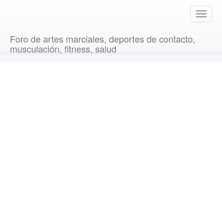
T
o
g
Foro de artes marciales, deportes de contacto,
g
musculación, fitness, salud
l
e
n
a
v
i
g
a
t
i
o
n