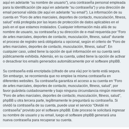
aquí en adelante “su nombre de usuario”), una contraseña personal empleada
para la identificación (de aquí en adelante “su contraseña”) y una dirección de
email personal válida (de aquí en adelante “su email”). La información de su
cuenta en “Foro de artes marciales, deportes de contacto, musculación, fitness,
salud” está protegida por las leyes de protección de datos aplicables en el
país en el que estamos instalados. Cualquier información más allá de su
nombre de usuario, su contraseña y su dirección de e-mail requerida por “Foro
de artes marciales, deportes de contacto, musculación, fitness, salud” durante
el proceso de registro será obligatoria u opcional, según el criterio de “Foro de
artes marciales, deportes de contacto, musculación, fitness, salud”. En
cualquier caso, usted tiene la opción de qué información en su cuenta será
públicamente exhibida. Además, en su cuenta, usted tiene la opción de activar
o desactivar los emails generados automáticamente por el software phpBB.
Su contraseña está encriptada (cifrado de una vía) por lo tanto está segura.
Sin embargo, se recomienda que no emplee la misma contraseña en
diferentes websites. Su contraseña garantiza el acceso a su cuenta en “Foro
de artes marciales, deportes de contacto, musculación, fitness, salud”, por
favor guárdela cuidadosamente y bajo ninguna circunstancia ningún miembro
“Foro de artes marciales, deportes de contacto, musculación, fitness, salud”,
phpBB u otra tercera parte, legítimamente le preguntará su contraseña. Si
olvidó la contraseña de su cuenta, puede usar el servicio “Olvidé mi
contraseña” provisto por el software phpBB. Este proceso le solicitará ingresar
su nombre de usuario y su email, luego el software phpBB generará una
nueva contraseña para recuperar su cuenta.