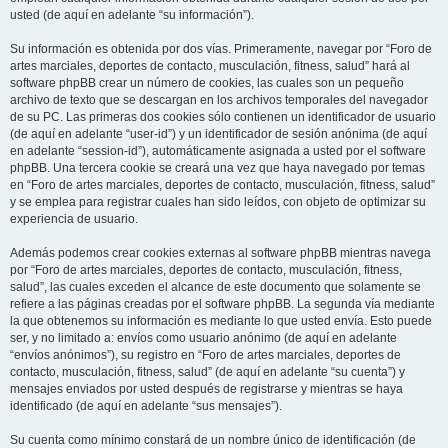
usted (de aquí en adelante “su información”).
Su información es obtenida por dos vías. Primeramente, navegar por “Foro de
artes marciales, deportes de contacto, musculación, fitness, salud” hará al
software phpBB crear un número de cookies, las cuales son un pequeño
archivo de texto que se descargan en los archivos temporales del navegador
de su PC. Las primeras dos cookies sólo contienen un identificador de usuario
(de aquí en adelante “user-id”) y un identificador de sesión anónima (de aquí
en adelante “session-id”), automáticamente asignada a usted por el software
phpBB. Una tercera cookie se creará una vez que haya navegado por temas
en “Foro de artes marciales, deportes de contacto, musculación, fitness, salud”
y se emplea para registrar cuales han sido leídos, con objeto de optimizar su
experiencia de usuario.
Además podemos crear cookies externas al software phpBB mientras navega
por “Foro de artes marciales, deportes de contacto, musculación, fitness,
salud”, las cuales exceden el alcance de este documento que solamente se
refiere a las páginas creadas por el software phpBB. La segunda vía mediante
la que obtenemos su información es mediante lo que usted envía. Esto puede
ser, y no limitado a: envíos como usuario anónimo (de aquí en adelante
“envíos anónimos”), su registro en “Foro de artes marciales, deportes de
contacto, musculación, fitness, salud” (de aquí en adelante “su cuenta”) y
mensajes enviados por usted después de registrarse y mientras se haya
identificado (de aquí en adelante “sus mensajes”).
Su cuenta como mínimo constará de un nombre único de identificación (de