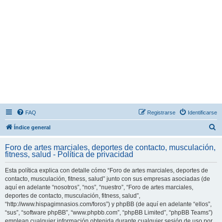
FAQ
Registrarse
Identificarse
B
Índice general
u
Foro de artes marciales, deportes de contacto, musculación,
s
fitness, salud - Política de privacidad
c
Esta política explica con detalle cómo “Foro de artes marciales, deportes de
a
contacto, musculación, fitness, salud” junto con sus empresas asociadas (de
r
aquí en adelante “nosotros”, “nos”, “nuestro”, “Foro de artes marciales,
deportes de contacto, musculación, fitness, salud”,
“http://www.hispagimnasios.com/foros”) y phpBB (de aquí en adelante “ellos”,
“sus”, “software phpBB”, “www.phpbb.com”, “phpBB Limited”, “phpBB Teams”)
emplean cualquier información obtenida durante cualquier sesión de uso por