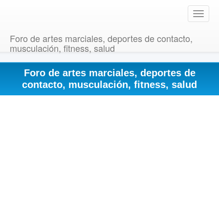
T
o
g
Foro de artes marciales, deportes de contacto,
g
musculación, fitness, salud
l
e
Foro de artes marciales, deportes de
n
a
contacto, musculación, fitness, salud
v
i
g
a
t
i
o
n