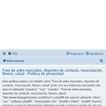
FAQ
Registrarse
Identificarse
B
Índice general
u
Foro de artes marciales, deportes de contacto, musculación,
s
fitness, salud - Política de privacidad
c
Esta política explica con detalle cómo “Foro de artes marciales, deportes de
a
contacto, musculación, fitness, salud” junto con sus empresas asociadas (de
r
aquí en adelante “nosotros”, “nos”, “nuestro”, “Foro de artes marciales,
deportes de contacto, musculación, fitness, salud”,
“http://www.hispagimnasios.com/foros”) y phpBB (de aquí en adelante “ellos”,
“sus”, “software phpBB”, “www.phpbb.com”, “phpBB Limited”, “phpBB Teams”)
emplean cualquier información obtenida durante cualquier sesión de uso por