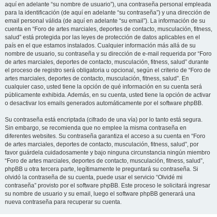
aquí en adelante “su nombre de usuario”), una contraseña personal empleada
para la identificación (de aquí en adelante “su contraseña”) y una dirección de
email personal válida (de aquí en adelante “su email”). La información de su
cuenta en “Foro de artes marciales, deportes de contacto, musculación, fitness,
salud” está protegida por las leyes de protección de datos aplicables en el
país en el que estamos instalados. Cualquier información más allá de su
nombre de usuario, su contraseña y su dirección de e-mail requerida por “Foro
de artes marciales, deportes de contacto, musculación, fitness, salud” durante
el proceso de registro será obligatoria u opcional, según el criterio de “Foro de
artes marciales, deportes de contacto, musculación, fitness, salud”. En
cualquier caso, usted tiene la opción de qué información en su cuenta será
públicamente exhibida. Además, en su cuenta, usted tiene la opción de activar
o desactivar los emails generados automáticamente por el software phpBB.
Su contraseña está encriptada (cifrado de una vía) por lo tanto está segura.
Sin embargo, se recomienda que no emplee la misma contraseña en
diferentes websites. Su contraseña garantiza el acceso a su cuenta en “Foro
de artes marciales, deportes de contacto, musculación, fitness, salud”, por
favor guárdela cuidadosamente y bajo ninguna circunstancia ningún miembro
“Foro de artes marciales, deportes de contacto, musculación, fitness, salud”,
phpBB u otra tercera parte, legítimamente le preguntará su contraseña. Si
olvidó la contraseña de su cuenta, puede usar el servicio “Olvidé mi
contraseña” provisto por el software phpBB. Este proceso le solicitará ingresar
su nombre de usuario y su email, luego el software phpBB generará una
nueva contraseña para recuperar su cuenta.