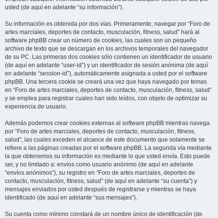
usted (de aquí en adelante “su información”).
Su información es obtenida por dos vías. Primeramente, navegar por “Foro de
artes marciales, deportes de contacto, musculación, fitness, salud” hará al
software phpBB crear un número de cookies, las cuales son un pequeño
archivo de texto que se descargan en los archivos temporales del navegador
de su PC. Las primeras dos cookies sólo contienen un identificador de usuario
(de aquí en adelante “user-id”) y un identificador de sesión anónima (de aquí
en adelante “session-id”), automáticamente asignada a usted por el software
phpBB. Una tercera cookie se creará una vez que haya navegado por temas
en “Foro de artes marciales, deportes de contacto, musculación, fitness, salud”
y se emplea para registrar cuales han sido leídos, con objeto de optimizar su
experiencia de usuario.
Además podemos crear cookies externas al software phpBB mientras navega
por “Foro de artes marciales, deportes de contacto, musculación, fitness,
salud”, las cuales exceden el alcance de este documento que solamente se
refiere a las páginas creadas por el software phpBB. La segunda vía mediante
la que obtenemos su información es mediante lo que usted envía. Esto puede
ser, y no limitado a: envíos como usuario anónimo (de aquí en adelante
“envíos anónimos”), su registro en “Foro de artes marciales, deportes de
contacto, musculación, fitness, salud” (de aquí en adelante “su cuenta”) y
mensajes enviados por usted después de registrarse y mientras se haya
identificado (de aquí en adelante “sus mensajes”).
Su cuenta como mínimo constará de un nombre único de identificación (de