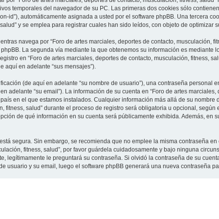
 por “Foro de artes marciales, deportes de contacto, musculación, fitness, salud”
vos temporales del navegador de su PC. Las primeras dos cookies sólo contienen un
sion-id”), automáticamente asignada a usted por el software phpBB. Una tercera c
 salud” y se emplea para registrar cuales han sido leídos, con objeto de optimizar 
tras navega por “Foro de artes marciales, deportes de contacto, musculación, fit
e phpBB. La segunda vía mediante la que obtenemos su información es mediante lo 
gistro en “Foro de artes marciales, deportes de contacto, musculación, fitness, sa
de aquí en adelante “sus mensajes”).
cación (de aquí en adelante “su nombre de usuario”), una contraseña personal em
en adelante “su email”). La información de su cuenta en “Foro de artes marciales, 
l país en el que estamos instalados. Cualquier información más allá de su nombre 
 fitness, salud” durante el proceso de registro será obligatoria u opcional, según e
a opción de qué información en su cuenta será públicamente exhibida. Además, en su 
to está segura. Sin embargo, se recomienda que no emplee la misma contraseña en 
culación, fitness, salud”, por favor guárdela cuidadosamente y bajo ninguna circu
rte, legítimamente le preguntará su contraseña. Si olvidó la contraseña de su cuenta
 de usuario y su email, luego el software phpBB generará una nueva contraseña pa