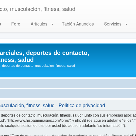
to, musculación, fitness, salud
s
Foro
Artículos
Tablón Anuncios
Servicios
arciales, deportes de contacto,
tness, salud
, deportes de contacto, musculación, fitness, salud
sculación, fitness, salud - Política de privacidad
, deportes de contacto, musculación, fitness, salud” junto con sus empresas asociad
alud”, “http://www.hispagimnasios.com/foros”) y phpBB (de aquí en adelante “ellos”
e cualquier sesión de uso por usted (de aquí en adelante “su información”).