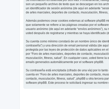
Su información es obtenida por dos vías. Primeramente, navegar
son un pequeño archivo de texto que se descargan en los archi
un identificador de sesión anónima (de aquí en adelante “ses
de artes marciales, deportes de contacto, musculación, fitness,
Además podemos crear cookies externas al software phpBB mien
que solamente se refiere a las páginas creadas por el softwar
usuario anónimo (de aquí en adelante “envíos anónimos”), su re
usted después de registrarse y mientras se haya identificado (
Su cuenta como mínimo constará de un nombre único de identifi
contraseña”) y una dirección de email personal válida (de aquí 
protegida por las leyes de protección de datos aplicables en e
por “Foro de artes marciales, deportes de contacto, musculación,
musculación, fitness, salud”. En cualquier caso, usted tiene l
emails generados automáticamente por el software phpBB.
Su contraseña está encriptada (cifrado de una vía) por lo tan
cuenta en “Foro de artes marciales, deportes de contacto, mus
contacto, musculación, fitness, salud”, phpBB u otra tercera pa
software phpBB. Este proceso le solicitará ingresar su nombre