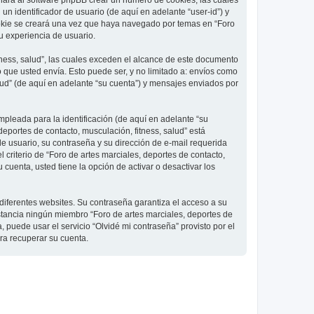
 hará al software phpBB crear un número de cookies, las cuales
 identificador de usuario (de aquí en adelante “user-id”) y
ookie se creará una vez que haya navegado por temas en “Foro
su experiencia de usuario.
ness, salud”, las cuales exceden el alcance de este documento
que usted envía. Esto puede ser, y no limitado a: envíos como
lud” (de aquí en adelante “su cuenta”) y mensajes enviados por
pleada para la identificación (de aquí en adelante “su
deportes de contacto, musculación, fitness, salud” está
de usuario, su contraseña y su dirección de e-mail requerida
l criterio de “Foro de artes marciales, deportes de contacto,
cuenta, usted tiene la opción de activar o desactivar los
diferentes websites. Su contraseña garantiza el acceso a su
nstancia ningún miembro “Foro de artes marciales, deportes de
, puede usar el servicio “Olvidé mi contraseña” provisto por el
ra recuperar su cuenta.