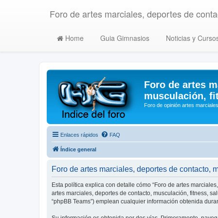
Foro de artes marciales, deportes de contac
Home
Guia Gimnasios
Noticias y Curso
Foro de artes m
musculación, fi
Foro de opinión artes marciales
Enlaces rápidos
FAQ
Índice general
Foro de artes marciales, deportes de contacto, mu
Esta política explica con detalle cómo “Foro de artes marciales
artes marciales, deportes de contacto, musculación, fitness, s
“phpBB Teams”) emplean cualquier información obtenida durant