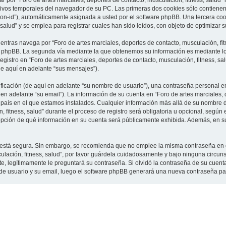
 por “Foro de artes marciales, deportes de contacto, musculación, fitness, salud”
vos temporales del navegador de su PC. Las primeras dos cookies sólo contienen un
sion-id”), automáticamente asignada a usted por el software phpBB. Una tercera c
 salud” y se emplea para registrar cuales han sido leídos, con objeto de optimizar 
tras navega por “Foro de artes marciales, deportes de contacto, musculación, fit
e phpBB. La segunda vía mediante la que obtenemos su información es mediante lo 
gistro en “Foro de artes marciales, deportes de contacto, musculación, fitness, sa
de aquí en adelante “sus mensajes”).
cación (de aquí en adelante “su nombre de usuario”), una contraseña personal em
en adelante “su email”). La información de su cuenta en “Foro de artes marciales, 
l país en el que estamos instalados. Cualquier información más allá de su nombre 
 fitness, salud” durante el proceso de registro será obligatoria u opcional, según e
a opción de qué información en su cuenta será públicamente exhibida. Además, en su 
to está segura. Sin embargo, se recomienda que no emplee la misma contraseña en 
culación, fitness, salud”, por favor guárdela cuidadosamente y bajo ninguna circu
rte, legítimamente le preguntará su contraseña. Si olvidó la contraseña de su cuenta
 de usuario y su email, luego el software phpBB generará una nueva contraseña pa