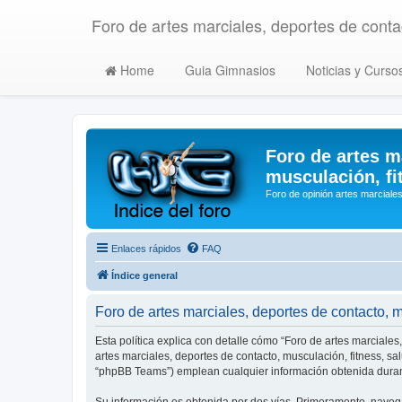
Foro de artes marciales, deportes de contac
Home
Guia Gimnasios
Noticias y Curso
Foro de artes m
musculación, fi
Foro de opinión artes marciales
Enlaces rápidos
FAQ
Índice general
Foro de artes marciales, deportes de contacto, mu
Esta política explica con detalle cómo “Foro de artes marciales
artes marciales, deportes de contacto, musculación, fitness, s
“phpBB Teams”) emplean cualquier información obtenida durant