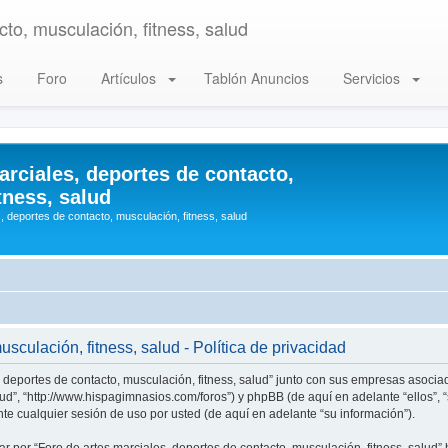
to, musculación, fitness, salud
s
Foro
Artículos
Tablón Anuncios
Servicios
arciales, deportes de contacto,
tness, salud
, deportes de contacto, musculación, fitness, salud
sculación, fitness, salud - Política de privacidad
, deportes de contacto, musculación, fitness, salud” junto con sus empresas asociad
alud”, “http://www.hispagimnasios.com/foros”) y phpBB (de aquí en adelante “ellos”
e cualquier sesión de uso por usted (de aquí en adelante “su información”).