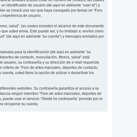
 hará al software phpBB crear un número de cookies, las cuales
 identificador de usuario (de aquí en adelante “user-id”) y
ookie se creará una vez que haya navegado por temas en “Foro
su experiencia de usuario.
ness, salud”, las cuales exceden el alcance de este documento
que usted envía. Esto puede ser, y no limitado a: envíos como
lud” (de aquí en adelante “su cuenta”) y mensajes enviados por
pleada para la identificación (de aquí en adelante “su
deportes de contacto, musculación, fitness, salud” está
de usuario, su contraseña y su dirección de e-mail requerida
l criterio de “Foro de artes marciales, deportes de contacto,
cuenta, usted tiene la opción de activar o desactivar los
diferentes websites. Su contraseña garantiza el acceso a su
nstancia ningún miembro “Foro de artes marciales, deportes de
, puede usar el servicio “Olvidé mi contraseña” provisto por el
ra recuperar su cuenta.