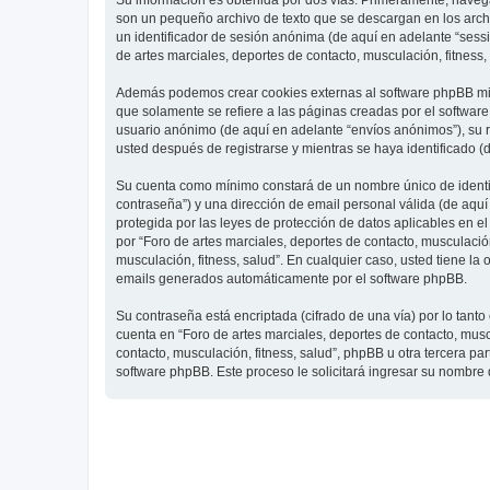
Su información es obtenida por dos vías. Primeramente, navegar
son un pequeño archivo de texto que se descargan en los archi
un identificador de sesión anónima (de aquí en adelante “ses
de artes marciales, deportes de contacto, musculación, fitness,
Además podemos crear cookies externas al software phpBB mien
que solamente se refiere a las páginas creadas por el softwar
usuario anónimo (de aquí en adelante “envíos anónimos”), su re
usted después de registrarse y mientras se haya identificado (
Su cuenta como mínimo constará de un nombre único de identifi
contraseña”) y una dirección de email personal válida (de aquí 
protegida por las leyes de protección de datos aplicables en e
por “Foro de artes marciales, deportes de contacto, musculación,
musculación, fitness, salud”. En cualquier caso, usted tiene l
emails generados automáticamente por el software phpBB.
Su contraseña está encriptada (cifrado de una vía) por lo tan
cuenta en “Foro de artes marciales, deportes de contacto, mus
contacto, musculación, fitness, salud”, phpBB u otra tercera pa
software phpBB. Este proceso le solicitará ingresar su nombre