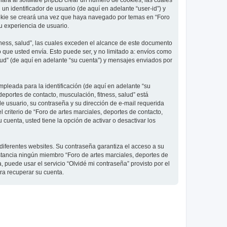
 hará al software phpBB crear un número de cookies, las cuales
 identificador de usuario (de aquí en adelante “user-id”) y
ookie se creará una vez que haya navegado por temas en “Foro
su experiencia de usuario.
ness, salud”, las cuales exceden el alcance de este documento
que usted envía. Esto puede ser, y no limitado a: envíos como
lud” (de aquí en adelante “su cuenta”) y mensajes enviados por
pleada para la identificación (de aquí en adelante “su
deportes de contacto, musculación, fitness, salud” está
de usuario, su contraseña y su dirección de e-mail requerida
l criterio de “Foro de artes marciales, deportes de contacto,
cuenta, usted tiene la opción de activar o desactivar los
diferentes websites. Su contraseña garantiza el acceso a su
nstancia ningún miembro “Foro de artes marciales, deportes de
, puede usar el servicio “Olvidé mi contraseña” provisto por el
ra recuperar su cuenta.