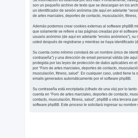
Su información es obtenida por dos vías. Primeramente, navegar
son un pequeño archivo de texto que se descargan en los archi
un identificador de sesión anónima (de aquí en adelante “ses
de artes marciales, deportes de contacto, musculación, fitness,
Además podemos crear cookies externas al software phpBB mien
que solamente se refiere a las páginas creadas por el softwar
usuario anónimo (de aquí en adelante “envíos anónimos”), su re
usted después de registrarse y mientras se haya identificado (
Su cuenta como mínimo constará de un nombre único de identifi
contraseña”) y una dirección de email personal válida (de aquí 
protegida por las leyes de protección de datos aplicables en e
por “Foro de artes marciales, deportes de contacto, musculación,
musculación, fitness, salud”. En cualquier caso, usted tiene l
emails generados automáticamente por el software phpBB.
Su contraseña está encriptada (cifrado de una vía) por lo tan
cuenta en “Foro de artes marciales, deportes de contacto, mus
contacto, musculación, fitness, salud”, phpBB u otra tercera pa
software phpBB. Este proceso le solicitará ingresar su nombre