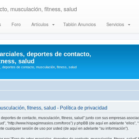
to, musculación, fitness, salud
s
Foro
Artículos
Tablón Anuncios
Servicios
arciales, deportes de contacto,
tness, salud
, deportes de contacto, musculación, fitness, salud
sculación, fitness, salud - Política de privacidad
, deportes de contacto, musculación, fitness, salud” junto con sus empresas asociad
alud”, “http://www.hispagimnasios.com/foros”) y phpBB (de aquí en adelante “ellos”
e cualquier sesión de uso por usted (de aquí en adelante “su información”).