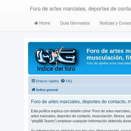
Foro de artes marciales, deportes de contac
Home
Guia Gimnasios
Noticias y Curso
Foro de artes m
musculación, fi
Foro de opinión artes marciales
Enlaces rápidos
FAQ
Índice general
Foro de artes marciales, deportes de contacto, mu
Esta política explica con detalle cómo “Foro de artes marciales
artes marciales, deportes de contacto, musculación, fitness, s
“phpBB Teams”) emplean cualquier información obtenida durant