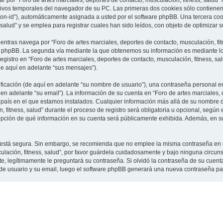
 por “Foro de artes marciales, deportes de contacto, musculación, fitness, salud”
vos temporales del navegador de su PC. Las primeras dos cookies sólo contienen un
sion-id”), automáticamente asignada a usted por el software phpBB. Una tercera c
 salud” y se emplea para registrar cuales han sido leídos, con objeto de optimizar 
tras navega por “Foro de artes marciales, deportes de contacto, musculación, fit
e phpBB. La segunda vía mediante la que obtenemos su información es mediante lo 
gistro en “Foro de artes marciales, deportes de contacto, musculación, fitness, sa
de aquí en adelante “sus mensajes”).
cación (de aquí en adelante “su nombre de usuario”), una contraseña personal em
en adelante “su email”). La información de su cuenta en “Foro de artes marciales, 
l país en el que estamos instalados. Cualquier información más allá de su nombre 
 fitness, salud” durante el proceso de registro será obligatoria u opcional, según e
a opción de qué información en su cuenta será públicamente exhibida. Además, en su 
to está segura. Sin embargo, se recomienda que no emplee la misma contraseña en 
culación, fitness, salud”, por favor guárdela cuidadosamente y bajo ninguna circu
rte, legítimamente le preguntará su contraseña. Si olvidó la contraseña de su cuenta
 de usuario y su email, luego el software phpBB generará una nueva contraseña pa