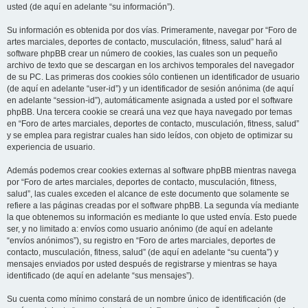
usted (de aquí en adelante “su información”).
Su información es obtenida por dos vías. Primeramente, navegar por “Foro de
artes marciales, deportes de contacto, musculación, fitness, salud” hará al
software phpBB crear un número de cookies, las cuales son un pequeño
archivo de texto que se descargan en los archivos temporales del navegador
de su PC. Las primeras dos cookies sólo contienen un identificador de usuario
(de aquí en adelante “user-id”) y un identificador de sesión anónima (de aquí
en adelante “session-id”), automáticamente asignada a usted por el software
phpBB. Una tercera cookie se creará una vez que haya navegado por temas
en “Foro de artes marciales, deportes de contacto, musculación, fitness, salud”
y se emplea para registrar cuales han sido leídos, con objeto de optimizar su
experiencia de usuario.
Además podemos crear cookies externas al software phpBB mientras navega
por “Foro de artes marciales, deportes de contacto, musculación, fitness,
salud”, las cuales exceden el alcance de este documento que solamente se
refiere a las páginas creadas por el software phpBB. La segunda vía mediante
la que obtenemos su información es mediante lo que usted envía. Esto puede
ser, y no limitado a: envíos como usuario anónimo (de aquí en adelante
“envíos anónimos”), su registro en “Foro de artes marciales, deportes de
contacto, musculación, fitness, salud” (de aquí en adelante “su cuenta”) y
mensajes enviados por usted después de registrarse y mientras se haya
identificado (de aquí en adelante “sus mensajes”).
Su cuenta como mínimo constará de un nombre único de identificación (de