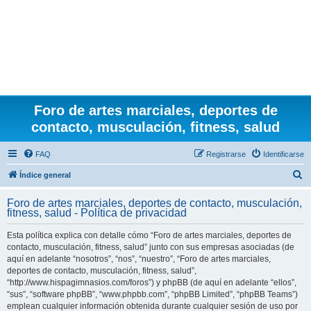
Foro de artes marciales, deportes de
contacto, musculación, fitness, salud
FAQ
Registrarse
Identificarse
B
Índice general
u
Foro de artes marciales, deportes de contacto, musculación,
s
fitness, salud - Política de privacidad
c
Esta política explica con detalle cómo “Foro de artes marciales, deportes de
a
contacto, musculación, fitness, salud” junto con sus empresas asociadas (de
r
aquí en adelante “nosotros”, “nos”, “nuestro”, “Foro de artes marciales,
deportes de contacto, musculación, fitness, salud”,
“http://www.hispagimnasios.com/foros”) y phpBB (de aquí en adelante “ellos”,
“sus”, “software phpBB”, “www.phpbb.com”, “phpBB Limited”, “phpBB Teams”)
emplean cualquier información obtenida durante cualquier sesión de uso por