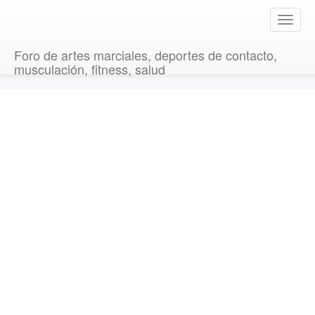
T
o
g
Foro de artes marciales, deportes de contacto,
g
musculación, fitness, salud
l
e
n
a
v
i
g
a
t
i
o
n