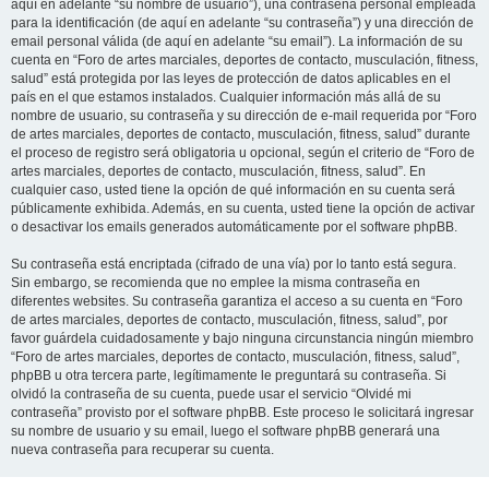
aquí en adelante “su nombre de usuario”), una contraseña personal empleada
para la identificación (de aquí en adelante “su contraseña”) y una dirección de
email personal válida (de aquí en adelante “su email”). La información de su
cuenta en “Foro de artes marciales, deportes de contacto, musculación, fitness,
salud” está protegida por las leyes de protección de datos aplicables en el
país en el que estamos instalados. Cualquier información más allá de su
nombre de usuario, su contraseña y su dirección de e-mail requerida por “Foro
de artes marciales, deportes de contacto, musculación, fitness, salud” durante
el proceso de registro será obligatoria u opcional, según el criterio de “Foro de
artes marciales, deportes de contacto, musculación, fitness, salud”. En
cualquier caso, usted tiene la opción de qué información en su cuenta será
públicamente exhibida. Además, en su cuenta, usted tiene la opción de activar
o desactivar los emails generados automáticamente por el software phpBB.
Su contraseña está encriptada (cifrado de una vía) por lo tanto está segura.
Sin embargo, se recomienda que no emplee la misma contraseña en
diferentes websites. Su contraseña garantiza el acceso a su cuenta en “Foro
de artes marciales, deportes de contacto, musculación, fitness, salud”, por
favor guárdela cuidadosamente y bajo ninguna circunstancia ningún miembro
“Foro de artes marciales, deportes de contacto, musculación, fitness, salud”,
phpBB u otra tercera parte, legítimamente le preguntará su contraseña. Si
olvidó la contraseña de su cuenta, puede usar el servicio “Olvidé mi
contraseña” provisto por el software phpBB. Este proceso le solicitará ingresar
su nombre de usuario y su email, luego el software phpBB generará una
nueva contraseña para recuperar su cuenta.