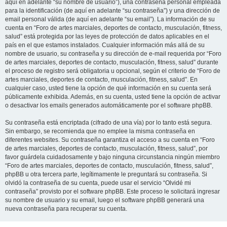
aquí en adelante “su nombre de usuario”), una contraseña personal empleada
para la identificación (de aquí en adelante “su contraseña”) y una dirección de
email personal válida (de aquí en adelante “su email”). La información de su
cuenta en “Foro de artes marciales, deportes de contacto, musculación, fitness,
salud” está protegida por las leyes de protección de datos aplicables en el
país en el que estamos instalados. Cualquier información más allá de su
nombre de usuario, su contraseña y su dirección de e-mail requerida por “Foro
de artes marciales, deportes de contacto, musculación, fitness, salud” durante
el proceso de registro será obligatoria u opcional, según el criterio de “Foro de
artes marciales, deportes de contacto, musculación, fitness, salud”. En
cualquier caso, usted tiene la opción de qué información en su cuenta será
públicamente exhibida. Además, en su cuenta, usted tiene la opción de activar
o desactivar los emails generados automáticamente por el software phpBB.
Su contraseña está encriptada (cifrado de una vía) por lo tanto está segura.
Sin embargo, se recomienda que no emplee la misma contraseña en
diferentes websites. Su contraseña garantiza el acceso a su cuenta en “Foro
de artes marciales, deportes de contacto, musculación, fitness, salud”, por
favor guárdela cuidadosamente y bajo ninguna circunstancia ningún miembro
“Foro de artes marciales, deportes de contacto, musculación, fitness, salud”,
phpBB u otra tercera parte, legítimamente le preguntará su contraseña. Si
olvidó la contraseña de su cuenta, puede usar el servicio “Olvidé mi
contraseña” provisto por el software phpBB. Este proceso le solicitará ingresar
su nombre de usuario y su email, luego el software phpBB generará una
nueva contraseña para recuperar su cuenta.