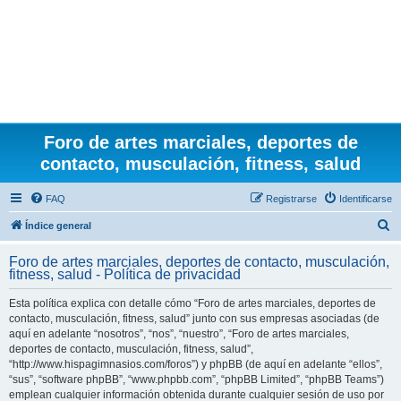
Foro de artes marciales, deportes de
contacto, musculación, fitness, salud
FAQ
Registrarse
Identificarse
B
Índice general
u
Foro de artes marciales, deportes de contacto, musculación,
s
fitness, salud - Política de privacidad
c
Esta política explica con detalle cómo “Foro de artes marciales, deportes de
a
contacto, musculación, fitness, salud” junto con sus empresas asociadas (de
r
aquí en adelante “nosotros”, “nos”, “nuestro”, “Foro de artes marciales,
deportes de contacto, musculación, fitness, salud”,
“http://www.hispagimnasios.com/foros”) y phpBB (de aquí en adelante “ellos”,
“sus”, “software phpBB”, “www.phpbb.com”, “phpBB Limited”, “phpBB Teams”)
emplean cualquier información obtenida durante cualquier sesión de uso por