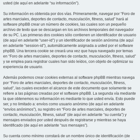
usted (de aquí en adelante “su información”).
Su información es obtenida por dos vías. Primeramente, navegar por “Foro de
artes marciales, deportes de contacto, musculación, fitness, salud” hará al
software phpBB crear un número de cookies, las cuales son un pequeño
archivo de texto que se descargan en los archivos temporales del navegador
de su PC. Las primeras dos cookies sólo contienen un identificador de usuario
(de aquí en adelante “user-id”) y un identificador de sesión anónima (de aquí
en adelante “session-id”), automáticamente asignada a usted por el software
phpBB. Una tercera cookie se creará una vez que haya navegado por temas
en “Foro de artes marciales, deportes de contacto, musculación, fitness, salud”
y se emplea para registrar cuales han sido leídos, con objeto de optimizar su
experiencia de usuario.
Además podemos crear cookies externas al software phpBB mientras navega
por “Foro de artes marciales, deportes de contacto, musculación, fitness,
salud”, las cuales exceden el alcance de este documento que solamente se
refiere a las páginas creadas por el software phpBB. La segunda vía mediante
la que obtenemos su información es mediante lo que usted envía. Esto puede
ser, y no limitado a: envíos como usuario anónimo (de aquí en adelante
“envíos anónimos”), su registro en “Foro de artes marciales, deportes de
contacto, musculación, fitness, salud” (de aquí en adelante “su cuenta”) y
mensajes enviados por usted después de registrarse y mientras se haya
identificado (de aquí en adelante “sus mensajes”).
Su cuenta como mínimo constará de un nombre único de identificación (de