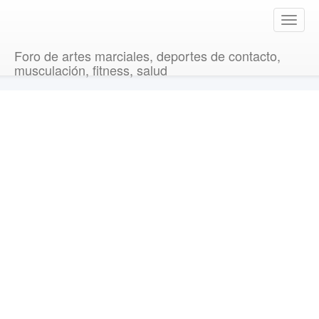
T
o
g
Foro de artes marciales, deportes de contacto,
g
musculación, fitness, salud
l
e
n
a
v
i
g
a
t
i
o
n