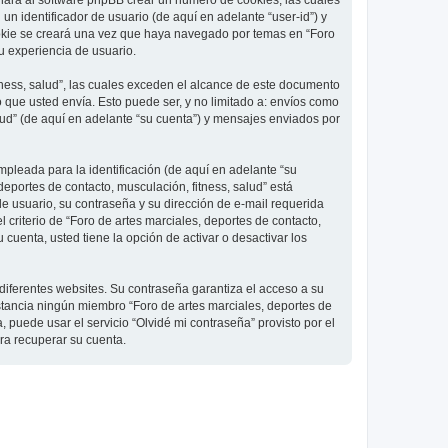
 hará al software phpBB crear un número de cookies, las cuales
 identificador de usuario (de aquí en adelante “user-id”) y
ookie se creará una vez que haya navegado por temas en “Foro
su experiencia de usuario.
ness, salud”, las cuales exceden el alcance de este documento
que usted envía. Esto puede ser, y no limitado a: envíos como
lud” (de aquí en adelante “su cuenta”) y mensajes enviados por
pleada para la identificación (de aquí en adelante “su
deportes de contacto, musculación, fitness, salud” está
de usuario, su contraseña y su dirección de e-mail requerida
l criterio de “Foro de artes marciales, deportes de contacto,
cuenta, usted tiene la opción de activar o desactivar los
diferentes websites. Su contraseña garantiza el acceso a su
nstancia ningún miembro “Foro de artes marciales, deportes de
, puede usar el servicio “Olvidé mi contraseña” provisto por el
ra recuperar su cuenta.