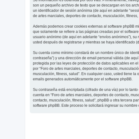
Su información es obtenida por dos vías. Primeramente, navegar
son un pequeño archivo de texto que se descargan en los archi
un identificador de sesión anónima (de aquí en adelante “ses
de artes marciales, deportes de contacto, musculación, fitness,
Además podemos crear cookies externas al software phpBB mien
que solamente se refiere a las páginas creadas por el softwar
usuario anónimo (de aquí en adelante “envíos anónimos”), su re
usted después de registrarse y mientras se haya identificado (
Su cuenta como mínimo constará de un nombre único de identifi
contraseña”) y una dirección de email personal válida (de aquí 
protegida por las leyes de protección de datos aplicables en e
por “Foro de artes marciales, deportes de contacto, musculación,
musculación, fitness, salud”. En cualquier caso, usted tiene l
emails generados automáticamente por el software phpBB.
Su contraseña está encriptada (cifrado de una vía) por lo tan
cuenta en “Foro de artes marciales, deportes de contacto, mus
contacto, musculación, fitness, salud”, phpBB u otra tercera pa
software phpBB. Este proceso le solicitará ingresar su nombre