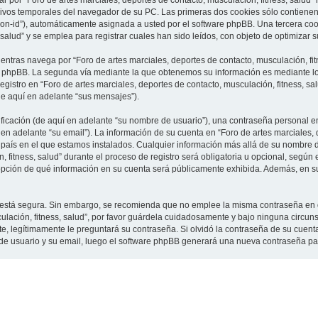
 por “Foro de artes marciales, deportes de contacto, musculación, fitness, salud”
vos temporales del navegador de su PC. Las primeras dos cookies sólo contienen un
sion-id”), automáticamente asignada a usted por el software phpBB. Una tercera c
 salud” y se emplea para registrar cuales han sido leídos, con objeto de optimizar 
tras navega por “Foro de artes marciales, deportes de contacto, musculación, fit
e phpBB. La segunda vía mediante la que obtenemos su información es mediante lo 
gistro en “Foro de artes marciales, deportes de contacto, musculación, fitness, sa
de aquí en adelante “sus mensajes”).
cación (de aquí en adelante “su nombre de usuario”), una contraseña personal em
en adelante “su email”). La información de su cuenta en “Foro de artes marciales, 
l país en el que estamos instalados. Cualquier información más allá de su nombre 
 fitness, salud” durante el proceso de registro será obligatoria u opcional, según e
a opción de qué información en su cuenta será públicamente exhibida. Además, en su 
to está segura. Sin embargo, se recomienda que no emplee la misma contraseña en 
culación, fitness, salud”, por favor guárdela cuidadosamente y bajo ninguna circu
rte, legítimamente le preguntará su contraseña. Si olvidó la contraseña de su cuenta
 de usuario y su email, luego el software phpBB generará una nueva contraseña pa