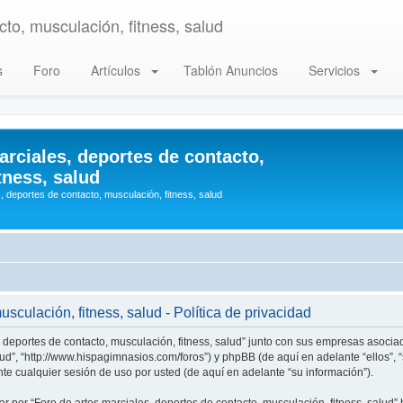
to, musculación, fitness, salud
s
Foro
Artículos
Tablón Anuncios
Servicios
arciales, deportes de contacto,
tness, salud
, deportes de contacto, musculación, fitness, salud
sculación, fitness, salud - Política de privacidad
, deportes de contacto, musculación, fitness, salud” junto con sus empresas asociad
alud”, “http://www.hispagimnasios.com/foros”) y phpBB (de aquí en adelante “ellos”
e cualquier sesión de uso por usted (de aquí en adelante “su información”).