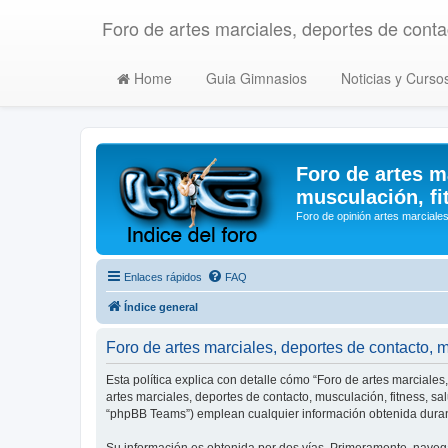
Foro de artes marciales, deportes de contac
Home
Guia Gimnasios
Noticias y Curso
Foro de artes m
musculación, fi
Foro de opinión artes marciales
Enlaces rápidos
FAQ
Índice general
Foro de artes marciales, deportes de contacto, mu
Esta política explica con detalle cómo “Foro de artes marciales
artes marciales, deportes de contacto, musculación, fitness, s
“phpBB Teams”) emplean cualquier información obtenida durant