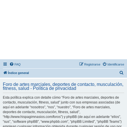
FAQ
Registrarse
Identificarse
B
Índice general
u
Foro de artes marciales, deportes de contacto, musculación,
s
fitness, salud - Política de privacidad
c
Esta política explica con detalle cómo “Foro de artes marciales, deportes de
a
contacto, musculación, fitness, salud” junto con sus empresas asociadas (de
r
aquí en adelante “nosotros”, “nos”, “nuestro”, “Foro de artes marciales,
deportes de contacto, musculación, fitness, salud”,
“http://www.hispagimnasios.com/foros”) y phpBB (de aquí en adelante “ellos”,
“sus”, “software phpBB”, “www.phpbb.com”, “phpBB Limited”, “phpBB Teams”)
emplean cualquier información obtenida durante cualquier sesión de uso por