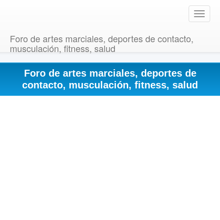
T
o
g
Foro de artes marciales, deportes de contacto,
g
musculación, fitness, salud
l
e
Foro de artes marciales, deportes de
n
a
contacto, musculación, fitness, salud
v
i
g
a
t
i
o
n