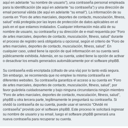
aquí en adelante “su nombre de usuario”), una contraseña personal empleada
para la identificación (de aquí en adelante “su contraseña”) y una dirección de
email personal válida (de aquí en adelante “su email”). La información de su
cuenta en “Foro de artes marciales, deportes de contacto, musculación, fitness,
salud” está protegida por las leyes de protección de datos aplicables en el
país en el que estamos instalados. Cualquier información más allá de su
nombre de usuario, su contraseña y su dirección de e-mail requerida por “Foro
de artes marciales, deportes de contacto, musculación, fitness, salud” durante
el proceso de registro será obligatoria u opcional, según el criterio de “Foro de
artes marciales, deportes de contacto, musculación, fitness, salud”. En
cualquier caso, usted tiene la opción de qué información en su cuenta será
públicamente exhibida. Además, en su cuenta, usted tiene la opción de activar
o desactivar los emails generados automáticamente por el software phpBB.
Su contraseña está encriptada (cifrado de una vía) por lo tanto está segura.
Sin embargo, se recomienda que no emplee la misma contraseña en
diferentes websites. Su contraseña garantiza el acceso a su cuenta en “Foro
de artes marciales, deportes de contacto, musculación, fitness, salud”, por
favor guárdela cuidadosamente y bajo ninguna circunstancia ningún miembro
“Foro de artes marciales, deportes de contacto, musculación, fitness, salud”,
phpBB u otra tercera parte, legítimamente le preguntará su contraseña. Si
olvidó la contraseña de su cuenta, puede usar el servicio “Olvidé mi
contraseña” provisto por el software phpBB. Este proceso le solicitará ingresar
su nombre de usuario y su email, luego el software phpBB generará una
nueva contraseña para recuperar su cuenta.