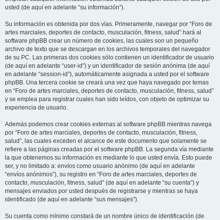
usted (de aquí en adelante “su información”).
Su información es obtenida por dos vías. Primeramente, navegar por “Foro de
artes marciales, deportes de contacto, musculación, fitness, salud” hará al
software phpBB crear un número de cookies, las cuales son un pequeño
archivo de texto que se descargan en los archivos temporales del navegador
de su PC. Las primeras dos cookies sólo contienen un identificador de usuario
(de aquí en adelante “user-id”) y un identificador de sesión anónima (de aquí
en adelante “session-id”), automáticamente asignada a usted por el software
phpBB. Una tercera cookie se creará una vez que haya navegado por temas
en “Foro de artes marciales, deportes de contacto, musculación, fitness, salud”
y se emplea para registrar cuales han sido leídos, con objeto de optimizar su
experiencia de usuario.
Además podemos crear cookies externas al software phpBB mientras navega
por “Foro de artes marciales, deportes de contacto, musculación, fitness,
salud”, las cuales exceden el alcance de este documento que solamente se
refiere a las páginas creadas por el software phpBB. La segunda vía mediante
la que obtenemos su información es mediante lo que usted envía. Esto puede
ser, y no limitado a: envíos como usuario anónimo (de aquí en adelante
“envíos anónimos”), su registro en “Foro de artes marciales, deportes de
contacto, musculación, fitness, salud” (de aquí en adelante “su cuenta”) y
mensajes enviados por usted después de registrarse y mientras se haya
identificado (de aquí en adelante “sus mensajes”).
Su cuenta como mínimo constará de un nombre único de identificación (de