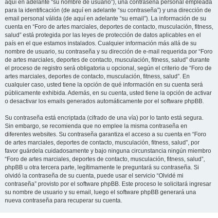
aquí en adelante “su nombre de usuario”), una contraseña personal empleada
para la identificación (de aquí en adelante “su contraseña”) y una dirección de
email personal válida (de aquí en adelante “su email”). La información de su
cuenta en “Foro de artes marciales, deportes de contacto, musculación, fitness,
salud” está protegida por las leyes de protección de datos aplicables en el
país en el que estamos instalados. Cualquier información más allá de su
nombre de usuario, su contraseña y su dirección de e-mail requerida por “Foro
de artes marciales, deportes de contacto, musculación, fitness, salud” durante
el proceso de registro será obligatoria u opcional, según el criterio de “Foro de
artes marciales, deportes de contacto, musculación, fitness, salud”. En
cualquier caso, usted tiene la opción de qué información en su cuenta será
públicamente exhibida. Además, en su cuenta, usted tiene la opción de activar
o desactivar los emails generados automáticamente por el software phpBB.
Su contraseña está encriptada (cifrado de una vía) por lo tanto está segura.
Sin embargo, se recomienda que no emplee la misma contraseña en
diferentes websites. Su contraseña garantiza el acceso a su cuenta en “Foro
de artes marciales, deportes de contacto, musculación, fitness, salud”, por
favor guárdela cuidadosamente y bajo ninguna circunstancia ningún miembro
“Foro de artes marciales, deportes de contacto, musculación, fitness, salud”,
phpBB u otra tercera parte, legítimamente le preguntará su contraseña. Si
olvidó la contraseña de su cuenta, puede usar el servicio “Olvidé mi
contraseña” provisto por el software phpBB. Este proceso le solicitará ingresar
su nombre de usuario y su email, luego el software phpBB generará una
nueva contraseña para recuperar su cuenta.