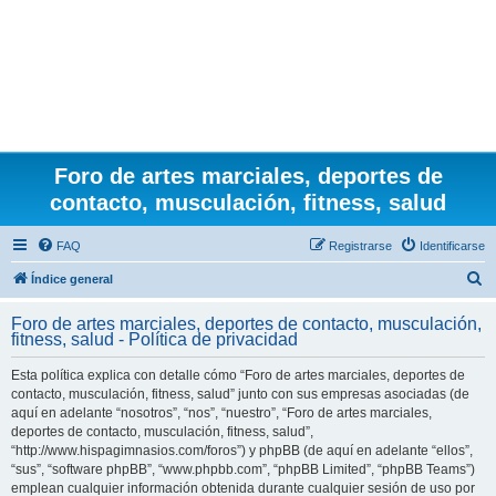
Foro de artes marciales, deportes de
contacto, musculación, fitness, salud
FAQ
Registrarse
Identificarse
B
Índice general
u
Foro de artes marciales, deportes de contacto, musculación,
s
fitness, salud - Política de privacidad
c
Esta política explica con detalle cómo “Foro de artes marciales, deportes de
a
contacto, musculación, fitness, salud” junto con sus empresas asociadas (de
r
aquí en adelante “nosotros”, “nos”, “nuestro”, “Foro de artes marciales,
deportes de contacto, musculación, fitness, salud”,
“http://www.hispagimnasios.com/foros”) y phpBB (de aquí en adelante “ellos”,
“sus”, “software phpBB”, “www.phpbb.com”, “phpBB Limited”, “phpBB Teams”)
emplean cualquier información obtenida durante cualquier sesión de uso por