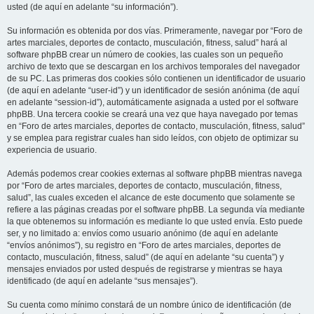
usted (de aquí en adelante “su información”).
Su información es obtenida por dos vías. Primeramente, navegar por “Foro de
artes marciales, deportes de contacto, musculación, fitness, salud” hará al
software phpBB crear un número de cookies, las cuales son un pequeño
archivo de texto que se descargan en los archivos temporales del navegador
de su PC. Las primeras dos cookies sólo contienen un identificador de usuario
(de aquí en adelante “user-id”) y un identificador de sesión anónima (de aquí
en adelante “session-id”), automáticamente asignada a usted por el software
phpBB. Una tercera cookie se creará una vez que haya navegado por temas
en “Foro de artes marciales, deportes de contacto, musculación, fitness, salud”
y se emplea para registrar cuales han sido leídos, con objeto de optimizar su
experiencia de usuario.
Además podemos crear cookies externas al software phpBB mientras navega
por “Foro de artes marciales, deportes de contacto, musculación, fitness,
salud”, las cuales exceden el alcance de este documento que solamente se
refiere a las páginas creadas por el software phpBB. La segunda vía mediante
la que obtenemos su información es mediante lo que usted envía. Esto puede
ser, y no limitado a: envíos como usuario anónimo (de aquí en adelante
“envíos anónimos”), su registro en “Foro de artes marciales, deportes de
contacto, musculación, fitness, salud” (de aquí en adelante “su cuenta”) y
mensajes enviados por usted después de registrarse y mientras se haya
identificado (de aquí en adelante “sus mensajes”).
Su cuenta como mínimo constará de un nombre único de identificación (de