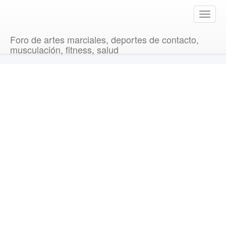
T
o
g
Foro de artes marciales, deportes de contacto,
g
musculación, fitness, salud
l
e
n
a
v
i
g
a
t
i
o
n