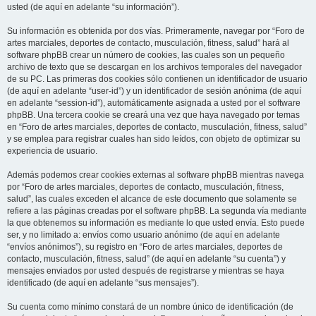
usted (de aquí en adelante “su información”).
Su información es obtenida por dos vías. Primeramente, navegar por “Foro de
artes marciales, deportes de contacto, musculación, fitness, salud” hará al
software phpBB crear un número de cookies, las cuales son un pequeño
archivo de texto que se descargan en los archivos temporales del navegador
de su PC. Las primeras dos cookies sólo contienen un identificador de usuario
(de aquí en adelante “user-id”) y un identificador de sesión anónima (de aquí
en adelante “session-id”), automáticamente asignada a usted por el software
phpBB. Una tercera cookie se creará una vez que haya navegado por temas
en “Foro de artes marciales, deportes de contacto, musculación, fitness, salud”
y se emplea para registrar cuales han sido leídos, con objeto de optimizar su
experiencia de usuario.
Además podemos crear cookies externas al software phpBB mientras navega
por “Foro de artes marciales, deportes de contacto, musculación, fitness,
salud”, las cuales exceden el alcance de este documento que solamente se
refiere a las páginas creadas por el software phpBB. La segunda vía mediante
la que obtenemos su información es mediante lo que usted envía. Esto puede
ser, y no limitado a: envíos como usuario anónimo (de aquí en adelante
“envíos anónimos”), su registro en “Foro de artes marciales, deportes de
contacto, musculación, fitness, salud” (de aquí en adelante “su cuenta”) y
mensajes enviados por usted después de registrarse y mientras se haya
identificado (de aquí en adelante “sus mensajes”).
Su cuenta como mínimo constará de un nombre único de identificación (de