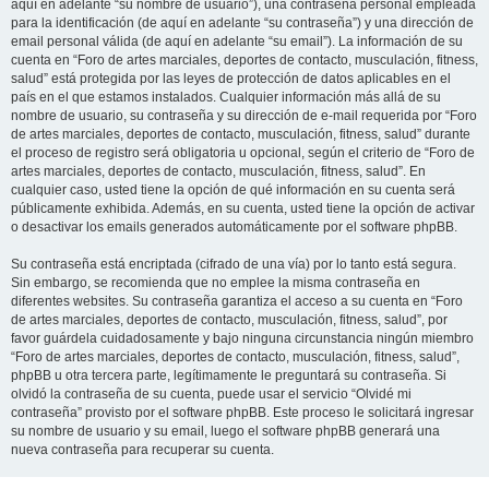
aquí en adelante “su nombre de usuario”), una contraseña personal empleada
para la identificación (de aquí en adelante “su contraseña”) y una dirección de
email personal válida (de aquí en adelante “su email”). La información de su
cuenta en “Foro de artes marciales, deportes de contacto, musculación, fitness,
salud” está protegida por las leyes de protección de datos aplicables en el
país en el que estamos instalados. Cualquier información más allá de su
nombre de usuario, su contraseña y su dirección de e-mail requerida por “Foro
de artes marciales, deportes de contacto, musculación, fitness, salud” durante
el proceso de registro será obligatoria u opcional, según el criterio de “Foro de
artes marciales, deportes de contacto, musculación, fitness, salud”. En
cualquier caso, usted tiene la opción de qué información en su cuenta será
públicamente exhibida. Además, en su cuenta, usted tiene la opción de activar
o desactivar los emails generados automáticamente por el software phpBB.
Su contraseña está encriptada (cifrado de una vía) por lo tanto está segura.
Sin embargo, se recomienda que no emplee la misma contraseña en
diferentes websites. Su contraseña garantiza el acceso a su cuenta en “Foro
de artes marciales, deportes de contacto, musculación, fitness, salud”, por
favor guárdela cuidadosamente y bajo ninguna circunstancia ningún miembro
“Foro de artes marciales, deportes de contacto, musculación, fitness, salud”,
phpBB u otra tercera parte, legítimamente le preguntará su contraseña. Si
olvidó la contraseña de su cuenta, puede usar el servicio “Olvidé mi
contraseña” provisto por el software phpBB. Este proceso le solicitará ingresar
su nombre de usuario y su email, luego el software phpBB generará una
nueva contraseña para recuperar su cuenta.