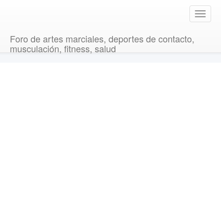
T
o
g
Foro de artes marciales, deportes de contacto,
g
musculación, fitness, salud
l
e
n
a
v
i
g
a
t
i
o
n