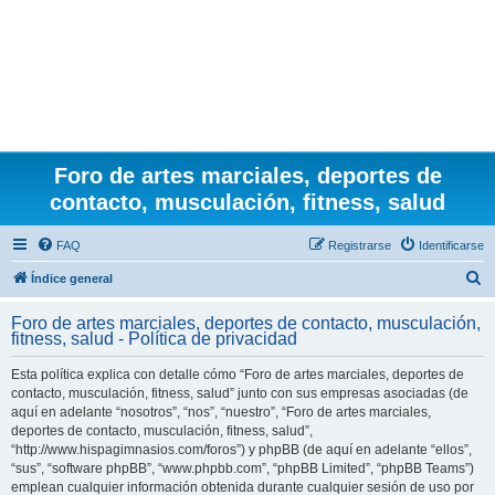
Foro de artes marciales, deportes de
contacto, musculación, fitness, salud
FAQ
Registrarse
Identificarse
B
Índice general
u
Foro de artes marciales, deportes de contacto, musculación,
s
fitness, salud - Política de privacidad
c
Esta política explica con detalle cómo “Foro de artes marciales, deportes de
a
contacto, musculación, fitness, salud” junto con sus empresas asociadas (de
r
aquí en adelante “nosotros”, “nos”, “nuestro”, “Foro de artes marciales,
deportes de contacto, musculación, fitness, salud”,
“http://www.hispagimnasios.com/foros”) y phpBB (de aquí en adelante “ellos”,
“sus”, “software phpBB”, “www.phpbb.com”, “phpBB Limited”, “phpBB Teams”)
emplean cualquier información obtenida durante cualquier sesión de uso por