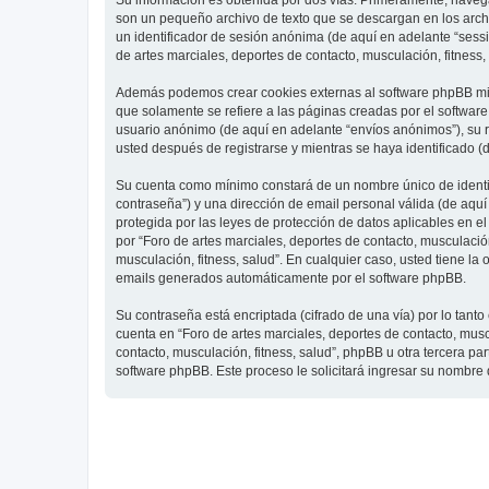
Su información es obtenida por dos vías. Primeramente, navegar
son un pequeño archivo de texto que se descargan en los archi
un identificador de sesión anónima (de aquí en adelante “ses
de artes marciales, deportes de contacto, musculación, fitness,
Además podemos crear cookies externas al software phpBB mien
que solamente se refiere a las páginas creadas por el softwar
usuario anónimo (de aquí en adelante “envíos anónimos”), su re
usted después de registrarse y mientras se haya identificado (
Su cuenta como mínimo constará de un nombre único de identifi
contraseña”) y una dirección de email personal válida (de aquí 
protegida por las leyes de protección de datos aplicables en e
por “Foro de artes marciales, deportes de contacto, musculación,
musculación, fitness, salud”. En cualquier caso, usted tiene l
emails generados automáticamente por el software phpBB.
Su contraseña está encriptada (cifrado de una vía) por lo tan
cuenta en “Foro de artes marciales, deportes de contacto, mus
contacto, musculación, fitness, salud”, phpBB u otra tercera pa
software phpBB. Este proceso le solicitará ingresar su nombre