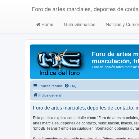
Foro de artes marciales, deportes de contac
Home
Guia Gimnasios
Noticias y Curso
Foro de artes m
musculación, fi
Foro de opinión artes marciales
Enlaces rápidos
FAQ
Índice general
Foro de artes marciales, deportes de contacto, mu
Esta política explica con detalle cómo “Foro de artes marciales
artes marciales, deportes de contacto, musculación, fitness, s
“phpBB Teams”) emplean cualquier información obtenida durant