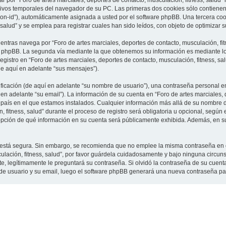
 por “Foro de artes marciales, deportes de contacto, musculación, fitness, salud”
vos temporales del navegador de su PC. Las primeras dos cookies sólo contienen un
sion-id”), automáticamente asignada a usted por el software phpBB. Una tercera c
 salud” y se emplea para registrar cuales han sido leídos, con objeto de optimizar 
tras navega por “Foro de artes marciales, deportes de contacto, musculación, fit
e phpBB. La segunda vía mediante la que obtenemos su información es mediante lo 
gistro en “Foro de artes marciales, deportes de contacto, musculación, fitness, sa
de aquí en adelante “sus mensajes”).
cación (de aquí en adelante “su nombre de usuario”), una contraseña personal em
en adelante “su email”). La información de su cuenta en “Foro de artes marciales, 
l país en el que estamos instalados. Cualquier información más allá de su nombre 
 fitness, salud” durante el proceso de registro será obligatoria u opcional, según e
a opción de qué información en su cuenta será públicamente exhibida. Además, en su 
to está segura. Sin embargo, se recomienda que no emplee la misma contraseña en 
culación, fitness, salud”, por favor guárdela cuidadosamente y bajo ninguna circu
rte, legítimamente le preguntará su contraseña. Si olvidó la contraseña de su cuenta
 de usuario y su email, luego el software phpBB generará una nueva contraseña pa