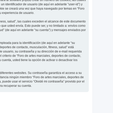
 hará al software phpBB crear un número de cookies, las cuales
 identificador de usuario (de aquí en adelante “user-id”) y
ookie se creará una vez que haya navegado por temas en “Foro
su experiencia de usuario.
ness, salud”, las cuales exceden el alcance de este documento
que usted envía. Esto puede ser, y no limitado a: envíos como
lud” (de aquí en adelante “su cuenta”) y mensajes enviados por
pleada para la identificación (de aquí en adelante “su
deportes de contacto, musculación, fitness, salud” está
de usuario, su contraseña y su dirección de e-mail requerida
l criterio de “Foro de artes marciales, deportes de contacto,
cuenta, usted tiene la opción de activar o desactivar los
diferentes websites. Su contraseña garantiza el acceso a su
nstancia ningún miembro “Foro de artes marciales, deportes de
, puede usar el servicio “Olvidé mi contraseña” provisto por el
ra recuperar su cuenta.