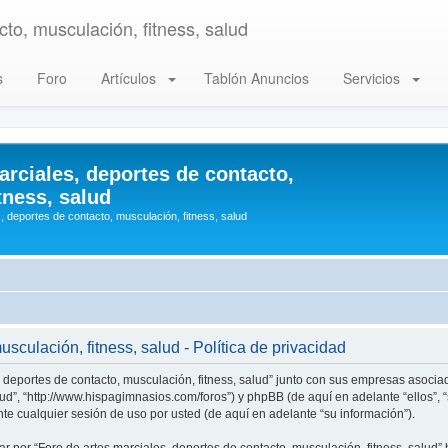
to, musculación, fitness, salud
s
Foro
Artículos
Tablón Anuncios
Servicios
arciales, deportes de contacto,
tness, salud
, deportes de contacto, musculación, fitness, salud
sculación, fitness, salud - Política de privacidad
, deportes de contacto, musculación, fitness, salud” junto con sus empresas asociad
alud”, “http://www.hispagimnasios.com/foros”) y phpBB (de aquí en adelante “ellos”
e cualquier sesión de uso por usted (de aquí en adelante “su información”).