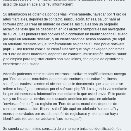
usted (de aquí en adelante “su información”).
Su información es obtenida por dos vías. Primeramente, navegar por “Foro de
artes marciales, deportes de contacto, musculación, fitness, salud” hará al
software phpBB crear un número de cookies, las cuales son un pequeño
archivo de texto que se descargan en los archivos temporales del navegador
de su PC. Las primeras dos cookies sólo contienen un identificador de usuario
(de aquí en adelante “user-id”) y un identificador de sesión anónima (de aquí
en adelante “session-id”), automáticamente asignada a usted por el software
phpBB. Una tercera cookie se creará una vez que haya navegado por temas
en “Foro de artes marciales, deportes de contacto, musculación, fitness, salud”
y se emplea para registrar cuales han sido leídos, con objeto de optimizar su
experiencia de usuario.
Además podemos crear cookies externas al software phpBB mientras navega
por “Foro de artes marciales, deportes de contacto, musculación, fitness,
salud”, las cuales exceden el alcance de este documento que solamente se
refiere a las páginas creadas por el software phpBB. La segunda vía mediante
la que obtenemos su información es mediante lo que usted envía. Esto puede
ser, y no limitado a: envíos como usuario anónimo (de aquí en adelante
“envíos anónimos”), su registro en “Foro de artes marciales, deportes de
contacto, musculación, fitness, salud” (de aquí en adelante “su cuenta”) y
mensajes enviados por usted después de registrarse y mientras se haya
identificado (de aquí en adelante “sus mensajes”).
Su cuenta como mínimo constará de un nombre único de identificación (de