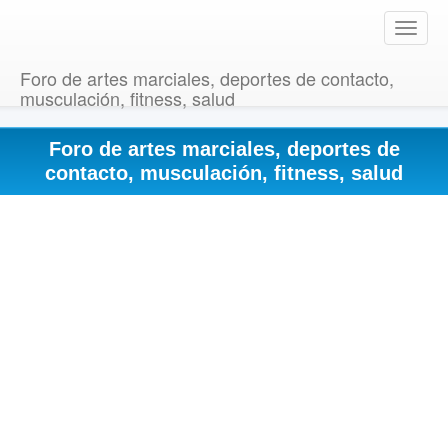
T
o
g
Foro de artes marciales, deportes de contacto,
g
musculación, fitness, salud
l
e
Foro de artes marciales, deportes de
n
a
contacto, musculación, fitness, salud
v
i
g
a
t
i
o
n