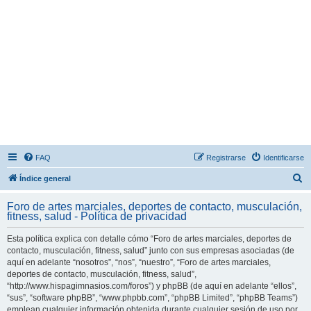
FAQ
Registrarse
Identificarse
B
Índice general
u
Foro de artes marciales, deportes de contacto, musculación,
s
fitness, salud - Política de privacidad
c
Esta política explica con detalle cómo “Foro de artes marciales, deportes de
a
contacto, musculación, fitness, salud” junto con sus empresas asociadas (de
r
aquí en adelante “nosotros”, “nos”, “nuestro”, “Foro de artes marciales,
deportes de contacto, musculación, fitness, salud”,
“http://www.hispagimnasios.com/foros”) y phpBB (de aquí en adelante “ellos”,
“sus”, “software phpBB”, “www.phpbb.com”, “phpBB Limited”, “phpBB Teams”)
emplean cualquier información obtenida durante cualquier sesión de uso por