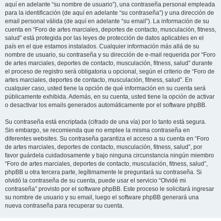
aquí en adelante “su nombre de usuario”), una contraseña personal empleada
para la identificación (de aquí en adelante “su contraseña”) y una dirección de
email personal válida (de aquí en adelante “su email”). La información de su
cuenta en “Foro de artes marciales, deportes de contacto, musculación, fitness,
salud” está protegida por las leyes de protección de datos aplicables en el
país en el que estamos instalados. Cualquier información más allá de su
nombre de usuario, su contraseña y su dirección de e-mail requerida por “Foro
de artes marciales, deportes de contacto, musculación, fitness, salud” durante
el proceso de registro será obligatoria u opcional, según el criterio de “Foro de
artes marciales, deportes de contacto, musculación, fitness, salud”. En
cualquier caso, usted tiene la opción de qué información en su cuenta será
públicamente exhibida. Además, en su cuenta, usted tiene la opción de activar
o desactivar los emails generados automáticamente por el software phpBB.
Su contraseña está encriptada (cifrado de una vía) por lo tanto está segura.
Sin embargo, se recomienda que no emplee la misma contraseña en
diferentes websites. Su contraseña garantiza el acceso a su cuenta en “Foro
de artes marciales, deportes de contacto, musculación, fitness, salud”, por
favor guárdela cuidadosamente y bajo ninguna circunstancia ningún miembro
“Foro de artes marciales, deportes de contacto, musculación, fitness, salud”,
phpBB u otra tercera parte, legítimamente le preguntará su contraseña. Si
olvidó la contraseña de su cuenta, puede usar el servicio “Olvidé mi
contraseña” provisto por el software phpBB. Este proceso le solicitará ingresar
su nombre de usuario y su email, luego el software phpBB generará una
nueva contraseña para recuperar su cuenta.