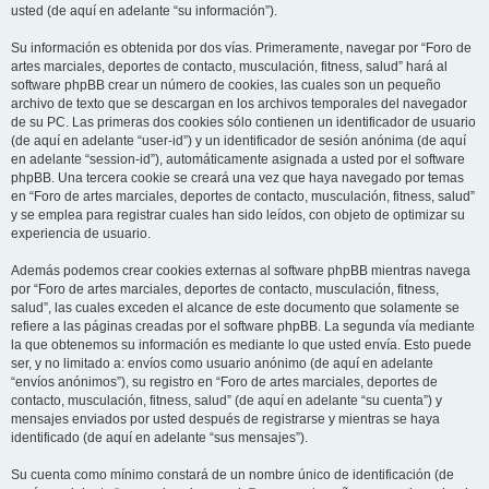
usted (de aquí en adelante “su información”).
Su información es obtenida por dos vías. Primeramente, navegar por “Foro de
artes marciales, deportes de contacto, musculación, fitness, salud” hará al
software phpBB crear un número de cookies, las cuales son un pequeño
archivo de texto que se descargan en los archivos temporales del navegador
de su PC. Las primeras dos cookies sólo contienen un identificador de usuario
(de aquí en adelante “user-id”) y un identificador de sesión anónima (de aquí
en adelante “session-id”), automáticamente asignada a usted por el software
phpBB. Una tercera cookie se creará una vez que haya navegado por temas
en “Foro de artes marciales, deportes de contacto, musculación, fitness, salud”
y se emplea para registrar cuales han sido leídos, con objeto de optimizar su
experiencia de usuario.
Además podemos crear cookies externas al software phpBB mientras navega
por “Foro de artes marciales, deportes de contacto, musculación, fitness,
salud”, las cuales exceden el alcance de este documento que solamente se
refiere a las páginas creadas por el software phpBB. La segunda vía mediante
la que obtenemos su información es mediante lo que usted envía. Esto puede
ser, y no limitado a: envíos como usuario anónimo (de aquí en adelante
“envíos anónimos”), su registro en “Foro de artes marciales, deportes de
contacto, musculación, fitness, salud” (de aquí en adelante “su cuenta”) y
mensajes enviados por usted después de registrarse y mientras se haya
identificado (de aquí en adelante “sus mensajes”).
Su cuenta como mínimo constará de un nombre único de identificación (de