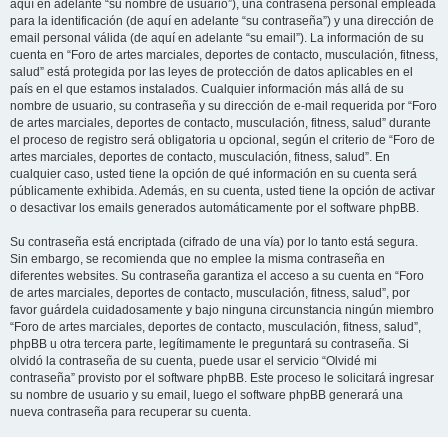
aquí en adelante “su nombre de usuario”), una contraseña personal empleada
para la identificación (de aquí en adelante “su contraseña”) y una dirección de
email personal válida (de aquí en adelante “su email”). La información de su
cuenta en “Foro de artes marciales, deportes de contacto, musculación, fitness,
salud” está protegida por las leyes de protección de datos aplicables en el
país en el que estamos instalados. Cualquier información más allá de su
nombre de usuario, su contraseña y su dirección de e-mail requerida por “Foro
de artes marciales, deportes de contacto, musculación, fitness, salud” durante
el proceso de registro será obligatoria u opcional, según el criterio de “Foro de
artes marciales, deportes de contacto, musculación, fitness, salud”. En
cualquier caso, usted tiene la opción de qué información en su cuenta será
públicamente exhibida. Además, en su cuenta, usted tiene la opción de activar
o desactivar los emails generados automáticamente por el software phpBB.
Su contraseña está encriptada (cifrado de una vía) por lo tanto está segura.
Sin embargo, se recomienda que no emplee la misma contraseña en
diferentes websites. Su contraseña garantiza el acceso a su cuenta en “Foro
de artes marciales, deportes de contacto, musculación, fitness, salud”, por
favor guárdela cuidadosamente y bajo ninguna circunstancia ningún miembro
“Foro de artes marciales, deportes de contacto, musculación, fitness, salud”,
phpBB u otra tercera parte, legítimamente le preguntará su contraseña. Si
olvidó la contraseña de su cuenta, puede usar el servicio “Olvidé mi
contraseña” provisto por el software phpBB. Este proceso le solicitará ingresar
su nombre de usuario y su email, luego el software phpBB generará una
nueva contraseña para recuperar su cuenta.