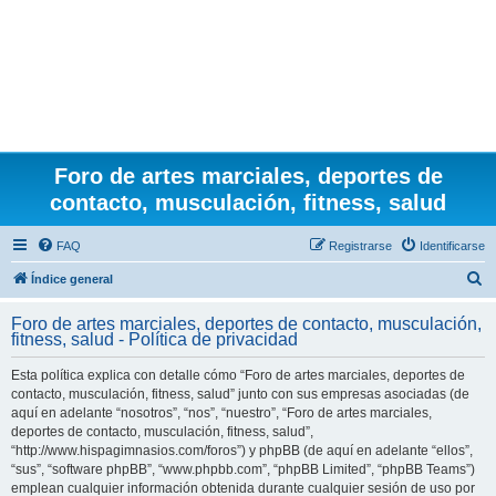
Foro de artes marciales, deportes de
contacto, musculación, fitness, salud
FAQ
Registrarse
Identificarse
B
Índice general
u
Foro de artes marciales, deportes de contacto, musculación,
s
fitness, salud - Política de privacidad
c
Esta política explica con detalle cómo “Foro de artes marciales, deportes de
a
contacto, musculación, fitness, salud” junto con sus empresas asociadas (de
r
aquí en adelante “nosotros”, “nos”, “nuestro”, “Foro de artes marciales,
deportes de contacto, musculación, fitness, salud”,
“http://www.hispagimnasios.com/foros”) y phpBB (de aquí en adelante “ellos”,
“sus”, “software phpBB”, “www.phpbb.com”, “phpBB Limited”, “phpBB Teams”)
emplean cualquier información obtenida durante cualquier sesión de uso por