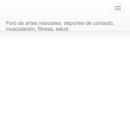
T
o
g
Foro de artes marciales, deportes de contacto,
g
musculación, fitness, salud
l
e
n
a
v
i
g
a
t
i
o
n