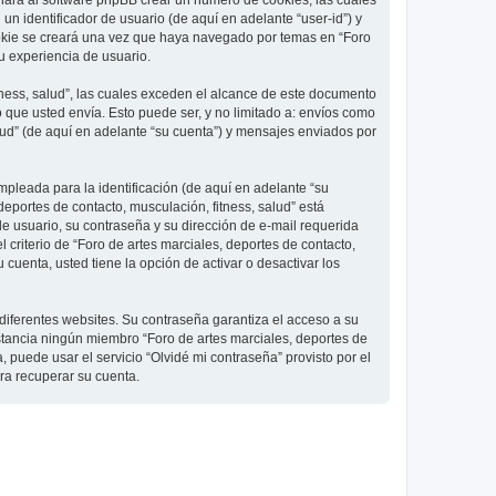
 hará al software phpBB crear un número de cookies, las cuales
 identificador de usuario (de aquí en adelante “user-id”) y
ookie se creará una vez que haya navegado por temas en “Foro
su experiencia de usuario.
ness, salud”, las cuales exceden el alcance de este documento
que usted envía. Esto puede ser, y no limitado a: envíos como
lud” (de aquí en adelante “su cuenta”) y mensajes enviados por
pleada para la identificación (de aquí en adelante “su
deportes de contacto, musculación, fitness, salud” está
de usuario, su contraseña y su dirección de e-mail requerida
l criterio de “Foro de artes marciales, deportes de contacto,
cuenta, usted tiene la opción de activar o desactivar los
diferentes websites. Su contraseña garantiza el acceso a su
nstancia ningún miembro “Foro de artes marciales, deportes de
, puede usar el servicio “Olvidé mi contraseña” provisto por el
ra recuperar su cuenta.