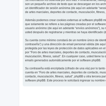
Su información es obtenida por dos vías. Primeramente, navegar
son un pequeño archivo de texto que se descargan en los archi
un identificador de sesión anónima (de aquí en adelante “ses
de artes marciales, deportes de contacto, musculación, fitness,
Además podemos crear cookies externas al software phpBB mien
que solamente se refiere a las páginas creadas por el softwar
usuario anónimo (de aquí en adelante “envíos anónimos”), su re
usted después de registrarse y mientras se haya identificado (
Su cuenta como mínimo constará de un nombre único de identifi
contraseña”) y una dirección de email personal válida (de aquí 
protegida por las leyes de protección de datos aplicables en e
por “Foro de artes marciales, deportes de contacto, musculación,
musculación, fitness, salud”. En cualquier caso, usted tiene l
emails generados automáticamente por el software phpBB.
Su contraseña está encriptada (cifrado de una vía) por lo tan
cuenta en “Foro de artes marciales, deportes de contacto, mus
contacto, musculación, fitness, salud”, phpBB u otra tercera pa
software phpBB. Este proceso le solicitará ingresar su nombre