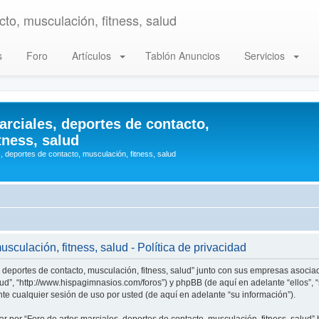
to, musculación, fitness, salud
s
Foro
Artículos
Tablón Anuncios
Servicios
arciales, deportes de contacto,
tness, salud
, deportes de contacto, musculación, fitness, salud
sculación, fitness, salud - Política de privacidad
, deportes de contacto, musculación, fitness, salud” junto con sus empresas asociad
alud”, “http://www.hispagimnasios.com/foros”) y phpBB (de aquí en adelante “ellos”
e cualquier sesión de uso por usted (de aquí en adelante “su información”).