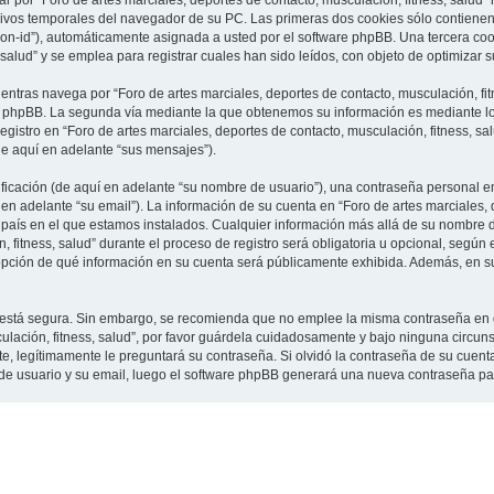
 por “Foro de artes marciales, deportes de contacto, musculación, fitness, salud”
vos temporales del navegador de su PC. Las primeras dos cookies sólo contienen un
sion-id”), automáticamente asignada a usted por el software phpBB. Una tercera c
 salud” y se emplea para registrar cuales han sido leídos, con objeto de optimizar 
tras navega por “Foro de artes marciales, deportes de contacto, musculación, fit
e phpBB. La segunda vía mediante la que obtenemos su información es mediante lo 
gistro en “Foro de artes marciales, deportes de contacto, musculación, fitness, sa
de aquí en adelante “sus mensajes”).
cación (de aquí en adelante “su nombre de usuario”), una contraseña personal em
en adelante “su email”). La información de su cuenta en “Foro de artes marciales, 
l país en el que estamos instalados. Cualquier información más allá de su nombre 
 fitness, salud” durante el proceso de registro será obligatoria u opcional, según e
a opción de qué información en su cuenta será públicamente exhibida. Además, en su 
to está segura. Sin embargo, se recomienda que no emplee la misma contraseña en 
culación, fitness, salud”, por favor guárdela cuidadosamente y bajo ninguna circu
rte, legítimamente le preguntará su contraseña. Si olvidó la contraseña de su cuenta
 de usuario y su email, luego el software phpBB generará una nueva contraseña pa