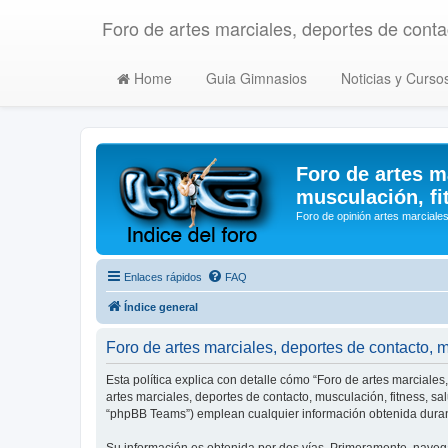
Foro de artes marciales, deportes de contac
Home
Guia Gimnasios
Noticias y Curso
Foro de artes m
musculación, fi
Foro de opinión artes marciales
Enlaces rápidos
FAQ
Índice general
Foro de artes marciales, deportes de contacto, mu
Esta política explica con detalle cómo “Foro de artes marciales
artes marciales, deportes de contacto, musculación, fitness, s
“phpBB Teams”) emplean cualquier información obtenida durant