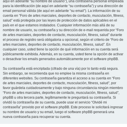
aquí en adelante “su nombre de usuario”), una contraseña personal empleada
para la identificación (de aquí en adelante “su contraseña”) y una dirección de
email personal válida (de aquí en adelante “su email”). La información de su
cuenta en “Foro de artes marciales, deportes de contacto, musculación, fitness,
salud” está protegida por las leyes de protección de datos aplicables en el
país en el que estamos instalados. Cualquier información más allá de su
nombre de usuario, su contraseña y su dirección de e-mail requerida por “Foro
de artes marciales, deportes de contacto, musculación, fitness, salud” durante
el proceso de registro será obligatoria u opcional, según el criterio de “Foro de
artes marciales, deportes de contacto, musculación, fitness, salud”. En
cualquier caso, usted tiene la opción de qué información en su cuenta será
públicamente exhibida. Además, en su cuenta, usted tiene la opción de activar
o desactivar los emails generados automáticamente por el software phpBB.
Su contraseña está encriptada (cifrado de una vía) por lo tanto está segura.
Sin embargo, se recomienda que no emplee la misma contraseña en
diferentes websites. Su contraseña garantiza el acceso a su cuenta en “Foro
de artes marciales, deportes de contacto, musculación, fitness, salud”, por
favor guárdela cuidadosamente y bajo ninguna circunstancia ningún miembro
“Foro de artes marciales, deportes de contacto, musculación, fitness, salud”,
phpBB u otra tercera parte, legítimamente le preguntará su contraseña. Si
olvidó la contraseña de su cuenta, puede usar el servicio “Olvidé mi
contraseña” provisto por el software phpBB. Este proceso le solicitará ingresar
su nombre de usuario y su email, luego el software phpBB generará una
nueva contraseña para recuperar su cuenta.