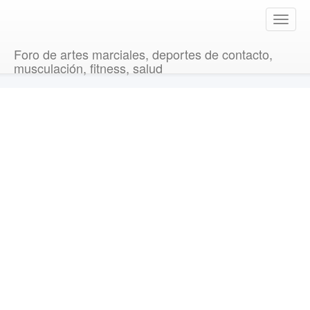
T
o
g
Foro de artes marciales, deportes de contacto,
g
musculación, fitness, salud
l
e
n
a
v
i
g
a
t
i
o
n