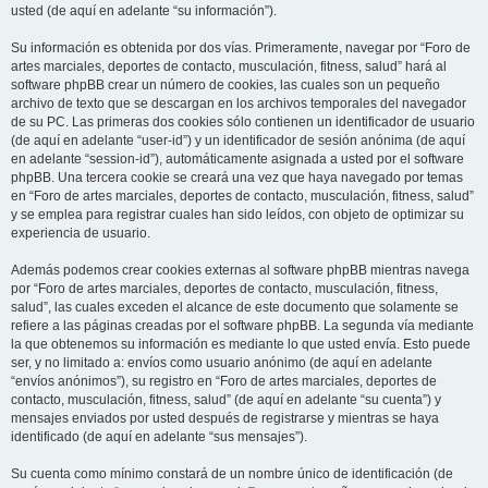
usted (de aquí en adelante “su información”).
Su información es obtenida por dos vías. Primeramente, navegar por “Foro de
artes marciales, deportes de contacto, musculación, fitness, salud” hará al
software phpBB crear un número de cookies, las cuales son un pequeño
archivo de texto que se descargan en los archivos temporales del navegador
de su PC. Las primeras dos cookies sólo contienen un identificador de usuario
(de aquí en adelante “user-id”) y un identificador de sesión anónima (de aquí
en adelante “session-id”), automáticamente asignada a usted por el software
phpBB. Una tercera cookie se creará una vez que haya navegado por temas
en “Foro de artes marciales, deportes de contacto, musculación, fitness, salud”
y se emplea para registrar cuales han sido leídos, con objeto de optimizar su
experiencia de usuario.
Además podemos crear cookies externas al software phpBB mientras navega
por “Foro de artes marciales, deportes de contacto, musculación, fitness,
salud”, las cuales exceden el alcance de este documento que solamente se
refiere a las páginas creadas por el software phpBB. La segunda vía mediante
la que obtenemos su información es mediante lo que usted envía. Esto puede
ser, y no limitado a: envíos como usuario anónimo (de aquí en adelante
“envíos anónimos”), su registro en “Foro de artes marciales, deportes de
contacto, musculación, fitness, salud” (de aquí en adelante “su cuenta”) y
mensajes enviados por usted después de registrarse y mientras se haya
identificado (de aquí en adelante “sus mensajes”).
Su cuenta como mínimo constará de un nombre único de identificación (de