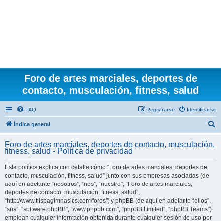
Foro de artes marciales, deportes de
contacto, musculación, fitness, salud
FAQ
Registrarse
Identificarse
B
Índice general
u
Foro de artes marciales, deportes de contacto, musculación,
s
fitness, salud - Política de privacidad
c
Esta política explica con detalle cómo “Foro de artes marciales, deportes de
a
contacto, musculación, fitness, salud” junto con sus empresas asociadas (de
r
aquí en adelante “nosotros”, “nos”, “nuestro”, “Foro de artes marciales,
deportes de contacto, musculación, fitness, salud”,
“http://www.hispagimnasios.com/foros”) y phpBB (de aquí en adelante “ellos”,
“sus”, “software phpBB”, “www.phpbb.com”, “phpBB Limited”, “phpBB Teams”)
emplean cualquier información obtenida durante cualquier sesión de uso por