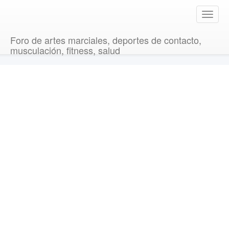
T
o
g
Foro de artes marciales, deportes de contacto,
g
musculación, fitness, salud
l
e
n
a
v
i
g
a
t
i
o
n