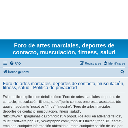
Foro de artes marciales, deportes de
contacto, musculación, fitness, salud
FAQ
Registrarse
Identificarse
B
Índice general
u
Foro de artes marciales, deportes de contacto, musculación,
s
fitness, salud - Política de privacidad
c
Esta política explica con detalle cómo “Foro de artes marciales, deportes de
a
contacto, musculación, fitness, salud” junto con sus empresas asociadas (de
r
aquí en adelante “nosotros”, “nos”, “nuestro”, “Foro de artes marciales,
deportes de contacto, musculación, fitness, salud”,
“http://www.hispagimnasios.com/foros”) y phpBB (de aquí en adelante “ellos”,
“sus”, “software phpBB”, “www.phpbb.com”, “phpBB Limited”, “phpBB Teams”)
emplean cualquier información obtenida durante cualquier sesión de uso por