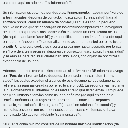
usted (de aquí en adelante “su información”).
Su información es obtenida por dos vías. Primeramente, navegar por “Foro de
artes marciales, deportes de contacto, musculación, fitness, salud” hará al
software phpBB crear un número de cookies, las cuales son un pequeño
archivo de texto que se descargan en los archivos temporales del navegador
de su PC. Las primeras dos cookies sólo contienen un identificador de usuario
(de aquí en adelante “user-id”) y un identificador de sesión anónima (de aquí
en adelante “session-id”), automáticamente asignada a usted por el software
phpBB. Una tercera cookie se creará una vez que haya navegado por temas
en “Foro de artes marciales, deportes de contacto, musculación, fitness, salud”
y se emplea para registrar cuales han sido leídos, con objeto de optimizar su
experiencia de usuario.
Además podemos crear cookies externas al software phpBB mientras navega
por “Foro de artes marciales, deportes de contacto, musculación, fitness,
salud”, las cuales exceden el alcance de este documento que solamente se
refiere a las páginas creadas por el software phpBB. La segunda vía mediante
la que obtenemos su información es mediante lo que usted envía. Esto puede
ser, y no limitado a: envíos como usuario anónimo (de aquí en adelante
“envíos anónimos”), su registro en “Foro de artes marciales, deportes de
contacto, musculación, fitness, salud” (de aquí en adelante “su cuenta”) y
mensajes enviados por usted después de registrarse y mientras se haya
identificado (de aquí en adelante “sus mensajes”).
Su cuenta como mínimo constará de un nombre único de identificación (de