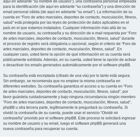
aquí en adelante “su nombre de usuario”), una contraseña personal empleada
para la identificación (de aquí en adelante “su contraseña”) y una dirección de
email personal válida (de aquí en adelante “su email”). La información de su
cuenta en “Foro de artes marciales, deportes de contacto, musculación, fitness,
salud” está protegida por las leyes de protección de datos aplicables en el
país en el que estamos instalados. Cualquier información más allá de su
nombre de usuario, su contraseña y su dirección de e-mail requerida por “Foro
de artes marciales, deportes de contacto, musculación, fitness, salud” durante
el proceso de registro será obligatoria u opcional, según el criterio de “Foro de
artes marciales, deportes de contacto, musculación, fitness, salud”. En
cualquier caso, usted tiene la opción de qué información en su cuenta será
públicamente exhibida. Además, en su cuenta, usted tiene la opción de activar
o desactivar los emails generados automáticamente por el software phpBB.
Su contraseña está encriptada (cifrado de una vía) por lo tanto está segura.
Sin embargo, se recomienda que no emplee la misma contraseña en
diferentes websites. Su contraseña garantiza el acceso a su cuenta en “Foro
de artes marciales, deportes de contacto, musculación, fitness, salud”, por
favor guárdela cuidadosamente y bajo ninguna circunstancia ningún miembro
“Foro de artes marciales, deportes de contacto, musculación, fitness, salud”,
phpBB u otra tercera parte, legítimamente le preguntará su contraseña. Si
olvidó la contraseña de su cuenta, puede usar el servicio “Olvidé mi
contraseña” provisto por el software phpBB. Este proceso le solicitará ingresar
su nombre de usuario y su email, luego el software phpBB generará una
nueva contraseña para recuperar su cuenta.