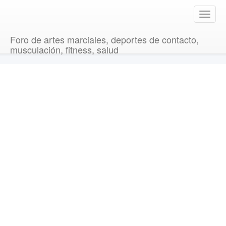
T
o
g
Foro de artes marciales, deportes de contacto,
g
musculación, fitness, salud
l
e
n
a
v
i
g
a
t
i
o
n