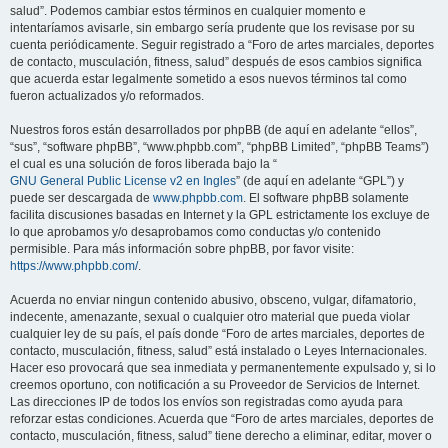
salud”. Podemos cambiar estos términos en cualquier momento e
intentaríamos avisarle, sin embargo sería prudente que los revisase por su
cuenta periódicamente. Seguir registrado a “Foro de artes marciales, deportes
de contacto, musculación, fitness, salud” después de esos cambios significa
que acuerda estar legalmente sometido a esos nuevos términos tal como
fueron actualizados y/o reformados.
Nuestros foros están desarrollados por phpBB (de aquí en adelante “ellos”,
“sus”, “software phpBB”, “www.phpbb.com”, “phpBB Limited”, “phpBB Teams”)
el cual es una solución de foros liberada bajo la “
GNU General Public License v2 en Ingles
” (de aquí en adelante “GPL”) y
puede ser descargada de
www.phpbb.com
. El software phpBB solamente
facilita discusiones basadas en Internet y la GPL estrictamente los excluye de
lo que aprobamos y/o desaprobamos como conductas y/o contenido
permisible. Para más información sobre phpBB, por favor visite:
https://www.phpbb.com/
.
Acuerda no enviar ningun contenido abusivo, obsceno, vulgar, difamatorio,
indecente, amenazante, sexual o cualquier otro material que pueda violar
cualquier ley de su país, el país donde “Foro de artes marciales, deportes de
contacto, musculación, fitness, salud” está instalado o Leyes Internacionales.
Hacer eso provocará que sea inmediata y permanentemente expulsado y, si lo
creemos oportuno, con notificación a su Proveedor de Servicios de Internet.
Las direcciones IP de todos los envíos son registradas como ayuda para
reforzar estas condiciones. Acuerda que “Foro de artes marciales, deportes de
contacto, musculación, fitness, salud” tiene derecho a eliminar, editar, mover o