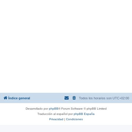
Índice general
Todos los horarios son
UTC+02:00
Desarrollado por
phpBB
® Forum Software © phpBB Limited
Traducción al español por
phpBB España
Privacidad
|
Condiciones