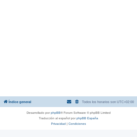
Índice general
Todos los horarios son
UTC+02:00
Desarrollado por
phpBB
® Forum Software © phpBB Limited
Traducción al español por
phpBB España
Privacidad
|
Condiciones