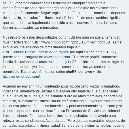
salud”. Podemos cambiar estos términos en cualquier momento e
intentaríamos avisarle, sin embargo sería prudente que los revisase por su
cuenta periódicamente. Seguir registrado a “Foro de artes marciales, deportes
de contacto, musculación, fitness, salud” después de esos cambios significa
que acuerda estar legalmente sometido a esos nuevos términos tal como
fueron actualizados y/o reformados.
Nuestros foros están desarrollados por phpBB (de aquí en adelante “ellos”,
“sus”, “software phpBB”, “www.phpbb.com”, “phpBB Limited”, “phpBB Teams”)
el cual es una solución de foros liberada bajo la “
GNU General Public License v2 en Ingles
” (de aquí en adelante “GPL”) y
puede ser descargada de
www.phpbb.com
. El software phpBB solamente
facilita discusiones basadas en Internet y la GPL estrictamente los excluye de
lo que aprobamos y/o desaprobamos como conductas y/o contenido
permisible. Para más información sobre phpBB, por favor visite:
https://www.phpbb.com/
.
Acuerda no enviar ningun contenido abusivo, obsceno, vulgar, difamatorio,
indecente, amenazante, sexual o cualquier otro material que pueda violar
cualquier ley de su país, el país donde “Foro de artes marciales, deportes de
contacto, musculación, fitness, salud” está instalado o Leyes Internacionales.
Hacer eso provocará que sea inmediata y permanentemente expulsado y, si lo
creemos oportuno, con notificación a su Proveedor de Servicios de Internet.
Las direcciones IP de todos los envíos son registradas como ayuda para
reforzar estas condiciones. Acuerda que “Foro de artes marciales, deportes de
contacto, musculación, fitness, salud” tiene derecho a eliminar, editar, mover o