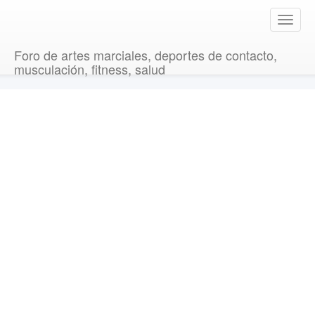
T
o
g
Foro de artes marciales, deportes de contacto,
g
musculación, fitness, salud
l
e
n
a
v
i
g
a
t
i
o
n