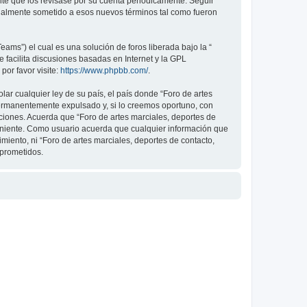
nte que los revisase por su cuenta periódicamente. Seguir
legalmente sometido a esos nuevos términos tal como fueron
ams”) el cual es una solución de foros liberada bajo la “
 facilita discusiones basadas en Internet y la GPL
or favor visite:
https://www.phpbb.com/
.
ar cualquier ley de su país, el país donde “Foro de artes
permanentemente expulsado y, si lo creemos oportuno, con
iciones. Acuerda que “Foro de artes marciales, deportes de
veniente. Como usuario acuerda que cualquier información que
ento, ni “Foro de artes marciales, deportes de contacto,
mprometidos.