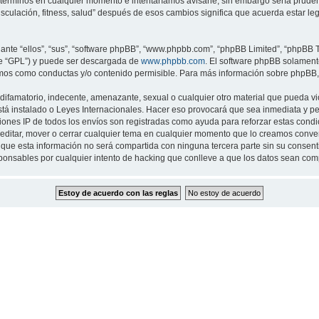
 términos en cualquier momento e intentaríamos avisarle, sin embargo sería prude
musculación, fitness, salud” después de esos cambios significa que acuerda estar 
nte “ellos”, “sus”, “software phpBB”, “www.phpbb.com”, “phpBB Limited”, “phpBB Te
te “GPL”) y puede ser descargada de
www.phpbb.com
. El software phpBB solamente
os como conductas y/o contenido permisible. Para más información sobre phpBB, p
ifamatorio, indecente, amenazante, sexual o cualquier otro material que pueda viol
 está instalado o Leyes Internacionales. Hacer eso provocará que sea inmediata y 
cciones IP de todos los envíos son registradas como ayuda para reforzar estas cond
ar, editar, mover o cerrar cualquier tema en cualquier momento que lo creamos con
 esta información no será compartida con ninguna tercera parte sin su consentimi
sponsables por cualquier intento de hacking que conlleve a que los datos sean co