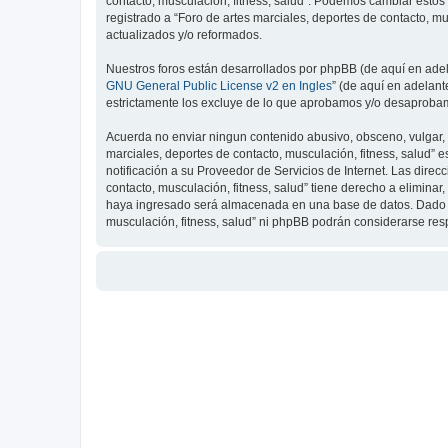
contacto, musculación, fitness, salud”. Podemos cambiar estos
registrado a “Foro de artes marciales, deportes de contacto, 
actualizados y/o reformados.
Nuestros foros están desarrollados por phpBB (de aquí en adela
GNU General Public License v2 en Ingles
” (de aquí en adelan
estrictamente los excluye de lo que aprobamos y/o desaprobam
Acuerda no enviar ningun contenido abusivo, obsceno, vulgar, d
marciales, deportes de contacto, musculación, fitness, salud”
notificación a su Proveedor de Servicios de Internet. Las dire
contacto, musculación, fitness, salud” tiene derecho a elimin
haya ingresado será almacenada en una base de datos. Dado que
musculación, fitness, salud” ni phpBB podrán considerarse re