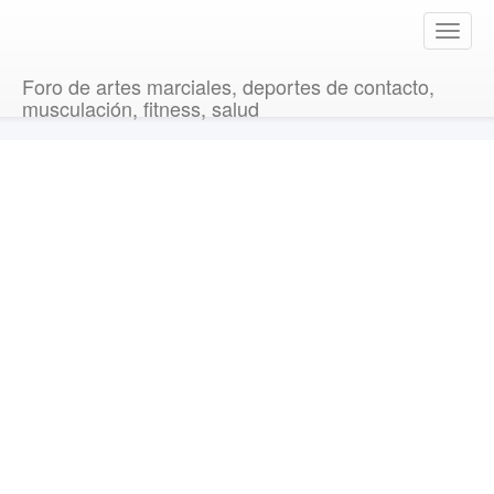
T
o
g
Foro de artes marciales, deportes de contacto,
g
musculación, fitness, salud
l
e
n
a
v
i
g
a
t
i
o
n