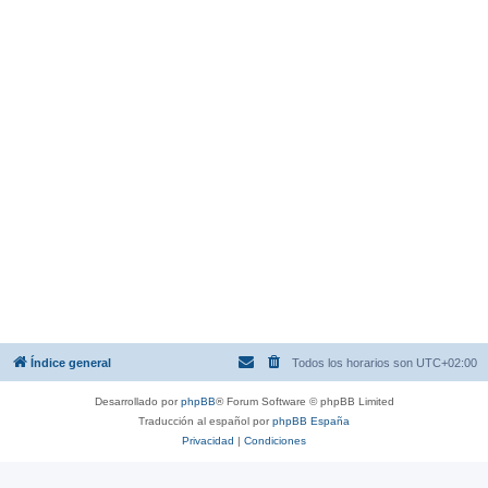
Índice general
Todos los horarios son
UTC+02:00
Desarrollado por
phpBB
® Forum Software © phpBB Limited
Traducción al español por
phpBB España
Privacidad
|
Condiciones