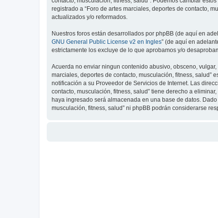
contacto, musculación, fitness, salud”. Podemos cambiar estos
registrado a “Foro de artes marciales, deportes de contacto, 
actualizados y/o reformados.
Nuestros foros están desarrollados por phpBB (de aquí en adela
GNU General Public License v2 en Ingles
” (de aquí en adelan
estrictamente los excluye de lo que aprobamos y/o desaprobam
Acuerda no enviar ningun contenido abusivo, obsceno, vulgar, d
marciales, deportes de contacto, musculación, fitness, salud”
notificación a su Proveedor de Servicios de Internet. Las dire
contacto, musculación, fitness, salud” tiene derecho a elimin
haya ingresado será almacenada en una base de datos. Dado que
musculación, fitness, salud” ni phpBB podrán considerarse re