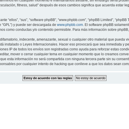
 términos en cualquier momento e intentaríamos avisarle, sin embargo sería prude
musculación, fitness, salud” después de esos cambios significa que acuerda estar 
nte “ellos”, “sus”, “software phpBB”, “www.phpbb.com”, “phpBB Limited”, “phpBB Te
te “GPL”) y puede ser descargada de
www.phpbb.com
. El software phpBB solamente
os como conductas y/o contenido permisible. Para más información sobre phpBB, p
ifamatorio, indecente, amenazante, sexual o cualquier otro material que pueda viol
 está instalado o Leyes Internacionales. Hacer eso provocará que sea inmediata y 
cciones IP de todos los envíos son registradas como ayuda para reforzar estas cond
ar, editar, mover o cerrar cualquier tema en cualquier momento que lo creamos con
 esta información no será compartida con ninguna tercera parte sin su consentimi
sponsables por cualquier intento de hacking que conlleve a que los datos sean co