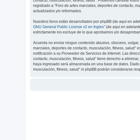
contacto, musculación, fitness, salud”. Podemos cambiar estos
registrado a “Foro de artes marciales, deportes de contacto, 
actualizados y/o reformados.
Nuestros foros están desarrollados por phpBB (de aquí en adela
GNU General Public License v2 en Ingles
” (de aquí en adelan
estrictamente los excluye de lo que aprobamos y/o desaprobam
Acuerda no enviar ningun contenido abusivo, obsceno, vulgar, d
marciales, deportes de contacto, musculación, fitness, salud”
notificación a su Proveedor de Servicios de Internet. Las dire
contacto, musculación, fitness, salud” tiene derecho a elimin
haya ingresado será almacenada en una base de datos. Dado que
musculación, fitness, salud” ni phpBB podrán considerarse re