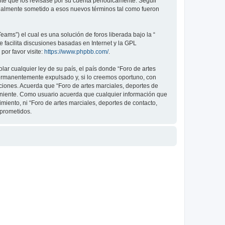
nte que los revisase por su cuenta periódicamente. Seguir
legalmente sometido a esos nuevos términos tal como fueron
ams”) el cual es una solución de foros liberada bajo la “
 facilita discusiones basadas en Internet y la GPL
or favor visite:
https://www.phpbb.com/
.
ar cualquier ley de su país, el país donde “Foro de artes
permanentemente expulsado y, si lo creemos oportuno, con
iciones. Acuerda que “Foro de artes marciales, deportes de
veniente. Como usuario acuerda que cualquier información que
ento, ni “Foro de artes marciales, deportes de contacto,
mprometidos.