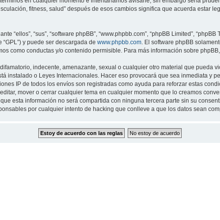
 términos en cualquier momento e intentaríamos avisarle, sin embargo sería prude
musculación, fitness, salud” después de esos cambios significa que acuerda estar 
nte “ellos”, “sus”, “software phpBB”, “www.phpbb.com”, “phpBB Limited”, “phpBB Te
te “GPL”) y puede ser descargada de
www.phpbb.com
. El software phpBB solamente
os como conductas y/o contenido permisible. Para más información sobre phpBB, p
ifamatorio, indecente, amenazante, sexual o cualquier otro material que pueda viol
 está instalado o Leyes Internacionales. Hacer eso provocará que sea inmediata y 
cciones IP de todos los envíos son registradas como ayuda para reforzar estas cond
ar, editar, mover o cerrar cualquier tema en cualquier momento que lo creamos con
 esta información no será compartida con ninguna tercera parte sin su consentimi
sponsables por cualquier intento de hacking que conlleve a que los datos sean co