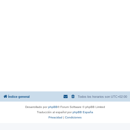
Índice general
Todos los horarios son
UTC+02:00
Desarrollado por
phpBB
® Forum Software © phpBB Limited
Traducción al español por
phpBB España
Privacidad
|
Condiciones