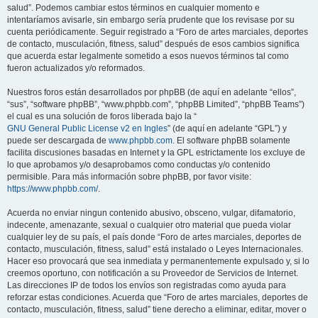
salud”. Podemos cambiar estos términos en cualquier momento e
intentaríamos avisarle, sin embargo sería prudente que los revisase por su
cuenta periódicamente. Seguir registrado a “Foro de artes marciales, deportes
de contacto, musculación, fitness, salud” después de esos cambios significa
que acuerda estar legalmente sometido a esos nuevos términos tal como
fueron actualizados y/o reformados.
Nuestros foros están desarrollados por phpBB (de aquí en adelante “ellos”,
“sus”, “software phpBB”, “www.phpbb.com”, “phpBB Limited”, “phpBB Teams”)
el cual es una solución de foros liberada bajo la “
GNU General Public License v2 en Ingles
” (de aquí en adelante “GPL”) y
puede ser descargada de
www.phpbb.com
. El software phpBB solamente
facilita discusiones basadas en Internet y la GPL estrictamente los excluye de
lo que aprobamos y/o desaprobamos como conductas y/o contenido
permisible. Para más información sobre phpBB, por favor visite:
https://www.phpbb.com/
.
Acuerda no enviar ningun contenido abusivo, obsceno, vulgar, difamatorio,
indecente, amenazante, sexual o cualquier otro material que pueda violar
cualquier ley de su país, el país donde “Foro de artes marciales, deportes de
contacto, musculación, fitness, salud” está instalado o Leyes Internacionales.
Hacer eso provocará que sea inmediata y permanentemente expulsado y, si lo
creemos oportuno, con notificación a su Proveedor de Servicios de Internet.
Las direcciones IP de todos los envíos son registradas como ayuda para
reforzar estas condiciones. Acuerda que “Foro de artes marciales, deportes de
contacto, musculación, fitness, salud” tiene derecho a eliminar, editar, mover o