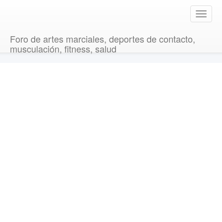
T
o
g
Foro de artes marciales, deportes de contacto,
g
musculación, fitness, salud
l
e
n
a
v
i
g
a
t
i
o
n