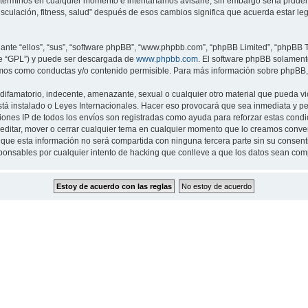
 términos en cualquier momento e intentaríamos avisarle, sin embargo sería prude
musculación, fitness, salud” después de esos cambios significa que acuerda estar 
nte “ellos”, “sus”, “software phpBB”, “www.phpbb.com”, “phpBB Limited”, “phpBB Te
te “GPL”) y puede ser descargada de
www.phpbb.com
. El software phpBB solamente
os como conductas y/o contenido permisible. Para más información sobre phpBB, p
ifamatorio, indecente, amenazante, sexual o cualquier otro material que pueda viol
 está instalado o Leyes Internacionales. Hacer eso provocará que sea inmediata y 
cciones IP de todos los envíos son registradas como ayuda para reforzar estas cond
ar, editar, mover o cerrar cualquier tema en cualquier momento que lo creamos con
 esta información no será compartida con ninguna tercera parte sin su consentimi
sponsables por cualquier intento de hacking que conlleve a que los datos sean co