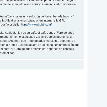
nte que los revisase por su cuenta periódicamente. Seguir
legalmente sometido a esos nuevos términos tal como fueron
ams”) el cual es una solución de foros liberada bajo la “
 facilita discusiones basadas en Internet y la GPL
or favor visite:
https://www.phpbb.com/
.
ar cualquier ley de su país, el país donde “Foro de artes
permanentemente expulsado y, si lo creemos oportuno, con
iciones. Acuerda que “Foro de artes marciales, deportes de
veniente. Como usuario acuerda que cualquier información que
ento, ni “Foro de artes marciales, deportes de contacto,
mprometidos.