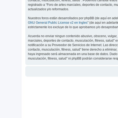
contacto, musculación, fitness, salud”. Podemos cambiar estos
registrado a “Foro de artes marciales, deportes de contacto, 
actualizados y/o reformados.
Nuestros foros están desarrollados por phpBB (de aquí en adela
GNU General Public License v2 en Ingles
” (de aquí en adelan
estrictamente los excluye de lo que aprobamos y/o desaprobam
Acuerda no enviar ningun contenido abusivo, obsceno, vulgar, d
marciales, deportes de contacto, musculación, fitness, salud”
notificación a su Proveedor de Servicios de Internet. Las dire
contacto, musculación, fitness, salud” tiene derecho a elimin
haya ingresado será almacenada en una base de datos. Dado que
musculación, fitness, salud” ni phpBB podrán considerarse re