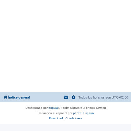
Índice general
Todos los horarios son
UTC+02:00
Desarrollado por
phpBB
® Forum Software © phpBB Limited
Traducción al español por
phpBB España
Privacidad
|
Condiciones