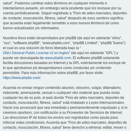
salud”. Podemos cambiar estos términos en cualquier momento e
intentaríamos avisarle, sin embargo sería prudente que los revisase por su
cuenta periódicamente. Seguir registrado a “Foro de artes marciales, deportes
de contacto, musculación, fitness, salud” después de esos cambios significa
que acuerda estar legalmente sometido a esos nuevos términos tal como
fueron actualizados y/o reformados.
Nuestros foros están desarrollados por phpBB (de aquí en adelante “ellos”,
“sus”, “software phpBB”, “www.phpbb.com”, “phpBB Limited”, “phpBB Teams”)
el cual es una solución de foros liberada bajo la “
GNU General Public License v2 en Ingles
” (de aquí en adelante “GPL”) y
puede ser descargada de
www.phpbb.com
. El software phpBB solamente
facilita discusiones basadas en Internet y la GPL estrictamente los excluye de
lo que aprobamos y/o desaprobamos como conductas y/o contenido
permisible. Para más información sobre phpBB, por favor visite:
https://www.phpbb.com/
.
Acuerda no enviar ningun contenido abusivo, obsceno, vulgar, difamatorio,
indecente, amenazante, sexual o cualquier otro material que pueda violar
cualquier ley de su país, el país donde “Foro de artes marciales, deportes de
contacto, musculación, fitness, salud” está instalado o Leyes Internacionales.
Hacer eso provocará que sea inmediata y permanentemente expulsado y, si lo
creemos oportuno, con notificación a su Proveedor de Servicios de Internet.
Las direcciones IP de todos los envíos son registradas como ayuda para
reforzar estas condiciones. Acuerda que “Foro de artes marciales, deportes de
contacto, musculación, fitness, salud” tiene derecho a eliminar, editar, mover o