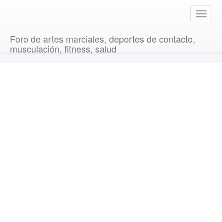
T
o
g
Foro de artes marciales, deportes de contacto,
g
musculación, fitness, salud
l
e
n
a
v
i
g
a
t
i
o
n