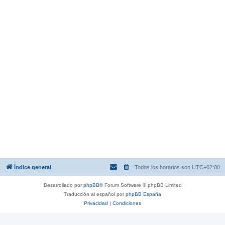
Índice general
Todos los horarios son
UTC+02:00
Desarrollado por
phpBB
® Forum Software © phpBB Limited
Traducción al español por
phpBB España
Privacidad
|
Condiciones