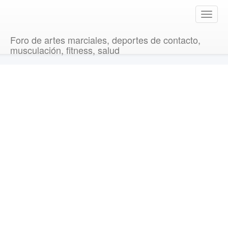
T
o
g
Foro de artes marciales, deportes de contacto,
g
musculación, fitness, salud
l
e
n
a
v
i
g
a
t
i
o
n