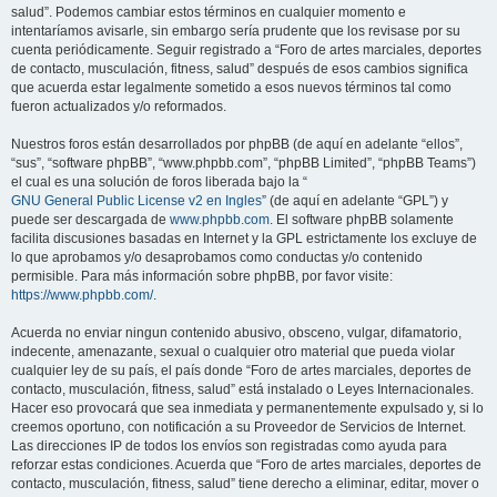
salud”. Podemos cambiar estos términos en cualquier momento e
intentaríamos avisarle, sin embargo sería prudente que los revisase por su
cuenta periódicamente. Seguir registrado a “Foro de artes marciales, deportes
de contacto, musculación, fitness, salud” después de esos cambios significa
que acuerda estar legalmente sometido a esos nuevos términos tal como
fueron actualizados y/o reformados.
Nuestros foros están desarrollados por phpBB (de aquí en adelante “ellos”,
“sus”, “software phpBB”, “www.phpbb.com”, “phpBB Limited”, “phpBB Teams”)
el cual es una solución de foros liberada bajo la “
GNU General Public License v2 en Ingles
” (de aquí en adelante “GPL”) y
puede ser descargada de
www.phpbb.com
. El software phpBB solamente
facilita discusiones basadas en Internet y la GPL estrictamente los excluye de
lo que aprobamos y/o desaprobamos como conductas y/o contenido
permisible. Para más información sobre phpBB, por favor visite:
https://www.phpbb.com/
.
Acuerda no enviar ningun contenido abusivo, obsceno, vulgar, difamatorio,
indecente, amenazante, sexual o cualquier otro material que pueda violar
cualquier ley de su país, el país donde “Foro de artes marciales, deportes de
contacto, musculación, fitness, salud” está instalado o Leyes Internacionales.
Hacer eso provocará que sea inmediata y permanentemente expulsado y, si lo
creemos oportuno, con notificación a su Proveedor de Servicios de Internet.
Las direcciones IP de todos los envíos son registradas como ayuda para
reforzar estas condiciones. Acuerda que “Foro de artes marciales, deportes de
contacto, musculación, fitness, salud” tiene derecho a eliminar, editar, mover o