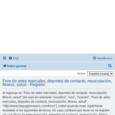
FAQ
Identificarse
B
Índice general
u
Idioma:
s
Foro de artes marciales, deportes de contacto, musculación,
fitness, salud - Registro
c
a
Al ingresar en “Foro de artes marciales, deportes de contacto, musculación,
r
fitness, salud” (de aquí en adelante “nosotros”, “nos”, “nuestro”, “Foro de artes
marciales, deportes de contacto, musculación, fitness, salud”,
“http://www.hispagimnasios.com/foros”), usted acuerda estar legalmente
sometido a los siguientes términos. En caso contrario por favor no se registre
y/o use “Foro de artes marciales, deportes de contacto, musculación, fitness,