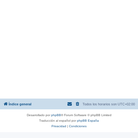
Índice general
Todos los horarios son
UTC+02:00
Desarrollado por
phpBB
® Forum Software © phpBB Limited
Traducción al español por
phpBB España
Privacidad
|
Condiciones