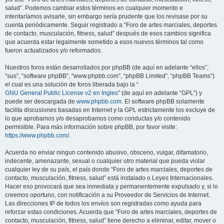
salud”. Podemos cambiar estos términos en cualquier momento e
intentaríamos avisarle, sin embargo sería prudente que los revisase por su
cuenta periódicamente. Seguir registrado a “Foro de artes marciales, deportes
de contacto, musculación, fitness, salud” después de esos cambios significa
que acuerda estar legalmente sometido a esos nuevos términos tal como
fueron actualizados y/o reformados.
Nuestros foros están desarrollados por phpBB (de aquí en adelante “ellos”,
“sus”, “software phpBB”, “www.phpbb.com”, “phpBB Limited”, “phpBB Teams”)
el cual es una solución de foros liberada bajo la “
GNU General Public License v2 en Ingles
” (de aquí en adelante “GPL”) y
puede ser descargada de
www.phpbb.com
. El software phpBB solamente
facilita discusiones basadas en Internet y la GPL estrictamente los excluye de
lo que aprobamos y/o desaprobamos como conductas y/o contenido
permisible. Para más información sobre phpBB, por favor visite:
https://www.phpbb.com/
.
Acuerda no enviar ningun contenido abusivo, obsceno, vulgar, difamatorio,
indecente, amenazante, sexual o cualquier otro material que pueda violar
cualquier ley de su país, el país donde “Foro de artes marciales, deportes de
contacto, musculación, fitness, salud” está instalado o Leyes Internacionales.
Hacer eso provocará que sea inmediata y permanentemente expulsado y, si lo
creemos oportuno, con notificación a su Proveedor de Servicios de Internet.
Las direcciones IP de todos los envíos son registradas como ayuda para
reforzar estas condiciones. Acuerda que “Foro de artes marciales, deportes de
contacto, musculación, fitness, salud” tiene derecho a eliminar, editar, mover o