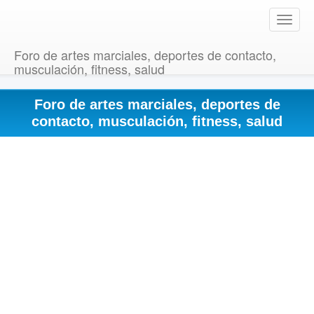
T
o
g
Foro de artes marciales, deportes de contacto,
g
musculación, fitness, salud
l
e
Foro de artes marciales, deportes de
n
a
contacto, musculación, fitness, salud
v
i
g
a
t
i
o
n