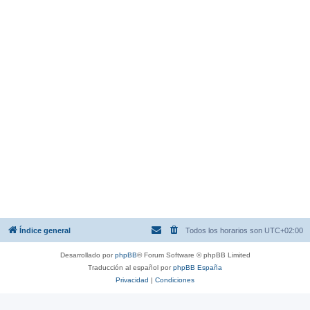
Índice general
Todos los horarios son
UTC+02:00
Desarrollado por
phpBB
® Forum Software © phpBB Limited
Traducción al español por
phpBB España
Privacidad
|
Condiciones