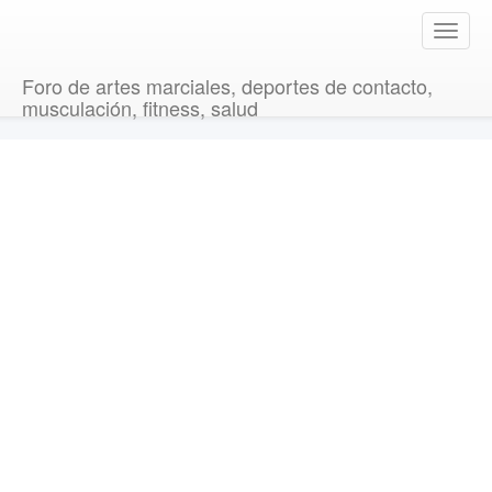
T
o
g
Foro de artes marciales, deportes de contacto,
g
musculación, fitness, salud
l
e
n
a
v
i
g
a
t
i
o
n