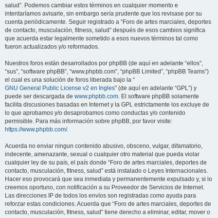
salud”. Podemos cambiar estos términos en cualquier momento e
intentaríamos avisarle, sin embargo sería prudente que los revisase por su
cuenta periódicamente. Seguir registrado a “Foro de artes marciales, deportes
de contacto, musculación, fitness, salud” después de esos cambios significa
que acuerda estar legalmente sometido a esos nuevos términos tal como
fueron actualizados y/o reformados.
Nuestros foros están desarrollados por phpBB (de aquí en adelante “ellos”,
“sus”, “software phpBB”, “www.phpbb.com”, “phpBB Limited”, “phpBB Teams”)
el cual es una solución de foros liberada bajo la “
GNU General Public License v2 en Ingles
” (de aquí en adelante “GPL”) y
puede ser descargada de
www.phpbb.com
. El software phpBB solamente
facilita discusiones basadas en Internet y la GPL estrictamente los excluye de
lo que aprobamos y/o desaprobamos como conductas y/o contenido
permisible. Para más información sobre phpBB, por favor visite:
https://www.phpbb.com/
.
Acuerda no enviar ningun contenido abusivo, obsceno, vulgar, difamatorio,
indecente, amenazante, sexual o cualquier otro material que pueda violar
cualquier ley de su país, el país donde “Foro de artes marciales, deportes de
contacto, musculación, fitness, salud” está instalado o Leyes Internacionales.
Hacer eso provocará que sea inmediata y permanentemente expulsado y, si lo
creemos oportuno, con notificación a su Proveedor de Servicios de Internet.
Las direcciones IP de todos los envíos son registradas como ayuda para
reforzar estas condiciones. Acuerda que “Foro de artes marciales, deportes de
contacto, musculación, fitness, salud” tiene derecho a eliminar, editar, mover o