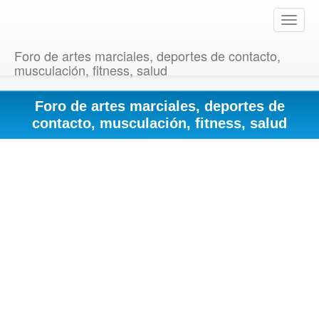
T
o
g
Foro de artes marciales, deportes de contacto,
g
musculación, fitness, salud
l
e
Foro de artes marciales, deportes de
n
a
contacto, musculación, fitness, salud
v
i
g
a
t
i
o
n