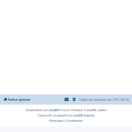
Índice general
Todos los horarios son
UTC+02:00
Desarrollado por
phpBB
® Forum Software © phpBB Limited
Traducción al español por
phpBB España
Privacidad
|
Condiciones