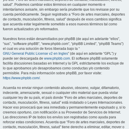
salud”. Podemos cambiar estos términos en cualquier momento e
intentaríamos avisarle, sin embargo sería prudente que los revisase por su
cuenta periódicamente. Seguir registrado a “Foro de artes marciales, deportes
de contacto, musculación, fitness, salud” después de esos cambios significa
que acuerda estar legalmente sometido a esos nuevos términos tal como
fueron actualizados y/o reformados.
Nuestros foros están desarrollados por phpBB (de aquí en adelante “ellos”,
“sus”, “software phpBB”, “www.phpbb.com”, “phpBB Limited”, “phpBB Teams”)
el cual es una solución de foros liberada bajo la “
GNU General Public License v2 en Ingles
” (de aquí en adelante “GPL”) y
puede ser descargada de
www.phpbb.com
. El software phpBB solamente
facilita discusiones basadas en Internet y la GPL estrictamente los excluye de
lo que aprobamos y/o desaprobamos como conductas y/o contenido
permisible. Para más información sobre phpBB, por favor visite:
https://www.phpbb.com/
.
Acuerda no enviar ningun contenido abusivo, obsceno, vulgar, difamatorio,
indecente, amenazante, sexual o cualquier otro material que pueda violar
cualquier ley de su país, el país donde “Foro de artes marciales, deportes de
contacto, musculación, fitness, salud” está instalado o Leyes Internacionales.
Hacer eso provocará que sea inmediata y permanentemente expulsado y, si lo
creemos oportuno, con notificación a su Proveedor de Servicios de Internet.
Las direcciones IP de todos los envíos son registradas como ayuda para
reforzar estas condiciones. Acuerda que “Foro de artes marciales, deportes de
contacto, musculación, fitness, salud” tiene derecho a eliminar, editar, mover o