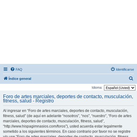
FAQ
Identificarse
B
Índice general
u
Idioma:
s
Foro de artes marciales, deportes de contacto, musculación,
fitness, salud - Registro
c
a
Al ingresar en “Foro de artes marciales, deportes de contacto, musculación,
r
fitness, salud” (de aquí en adelante “nosotros”, “nos”, “nuestro”, “Foro de artes
marciales, deportes de contacto, musculación, fitness, salud”,
“http://www.hispagimnasios.com/foros”), usted acuerda estar legalmente
sometido a los siguientes términos. En caso contrario por favor no se registre
y/o use “Foro de artes marciales, deportes de contacto, musculación, fitness,