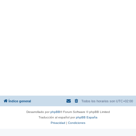
Índice general
Todos los horarios son
UTC+02:00
Desarrollado por
phpBB
® Forum Software © phpBB Limited
Traducción al español por
phpBB España
Privacidad
|
Condiciones