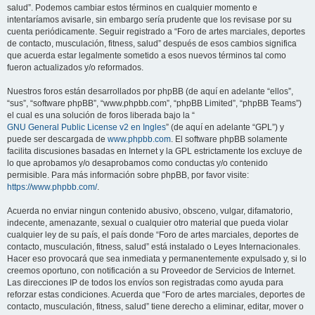
salud”. Podemos cambiar estos términos en cualquier momento e
intentaríamos avisarle, sin embargo sería prudente que los revisase por su
cuenta periódicamente. Seguir registrado a “Foro de artes marciales, deportes
de contacto, musculación, fitness, salud” después de esos cambios significa
que acuerda estar legalmente sometido a esos nuevos términos tal como
fueron actualizados y/o reformados.
Nuestros foros están desarrollados por phpBB (de aquí en adelante “ellos”,
“sus”, “software phpBB”, “www.phpbb.com”, “phpBB Limited”, “phpBB Teams”)
el cual es una solución de foros liberada bajo la “
GNU General Public License v2 en Ingles
” (de aquí en adelante “GPL”) y
puede ser descargada de
www.phpbb.com
. El software phpBB solamente
facilita discusiones basadas en Internet y la GPL estrictamente los excluye de
lo que aprobamos y/o desaprobamos como conductas y/o contenido
permisible. Para más información sobre phpBB, por favor visite:
https://www.phpbb.com/
.
Acuerda no enviar ningun contenido abusivo, obsceno, vulgar, difamatorio,
indecente, amenazante, sexual o cualquier otro material que pueda violar
cualquier ley de su país, el país donde “Foro de artes marciales, deportes de
contacto, musculación, fitness, salud” está instalado o Leyes Internacionales.
Hacer eso provocará que sea inmediata y permanentemente expulsado y, si lo
creemos oportuno, con notificación a su Proveedor de Servicios de Internet.
Las direcciones IP de todos los envíos son registradas como ayuda para
reforzar estas condiciones. Acuerda que “Foro de artes marciales, deportes de
contacto, musculación, fitness, salud” tiene derecho a eliminar, editar, mover o