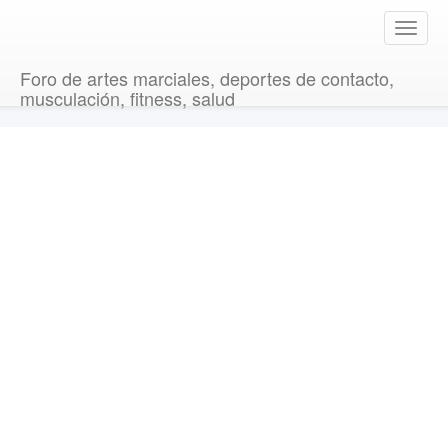
T
o
g
Foro de artes marciales, deportes de contacto,
g
musculación, fitness, salud
l
e
n
a
v
i
g
a
t
i
o
n