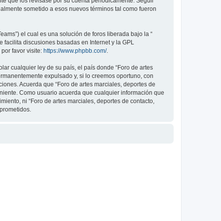
nte que los revisase por su cuenta periódicamente. Seguir
legalmente sometido a esos nuevos términos tal como fueron
ams”) el cual es una solución de foros liberada bajo la “
 facilita discusiones basadas en Internet y la GPL
or favor visite:
https://www.phpbb.com/
.
ar cualquier ley de su país, el país donde “Foro de artes
permanentemente expulsado y, si lo creemos oportuno, con
iciones. Acuerda que “Foro de artes marciales, deportes de
veniente. Como usuario acuerda que cualquier información que
ento, ni “Foro de artes marciales, deportes de contacto,
mprometidos.