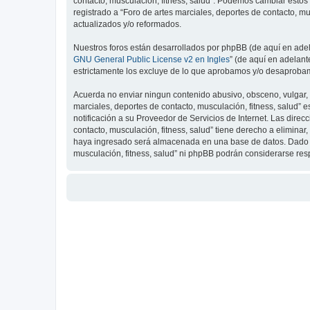
contacto, musculación, fitness, salud”. Podemos cambiar estos
registrado a “Foro de artes marciales, deportes de contacto, 
actualizados y/o reformados.
Nuestros foros están desarrollados por phpBB (de aquí en adela
GNU General Public License v2 en Ingles
” (de aquí en adelan
estrictamente los excluye de lo que aprobamos y/o desaprobam
Acuerda no enviar ningun contenido abusivo, obsceno, vulgar, d
marciales, deportes de contacto, musculación, fitness, salud”
notificación a su Proveedor de Servicios de Internet. Las dire
contacto, musculación, fitness, salud” tiene derecho a elimin
haya ingresado será almacenada en una base de datos. Dado que
musculación, fitness, salud” ni phpBB podrán considerarse re