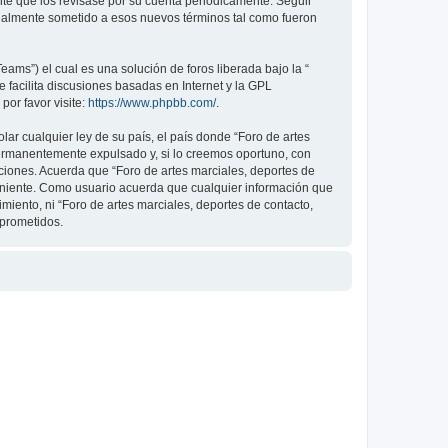
nte que los revisase por su cuenta periódicamente. Seguir
legalmente sometido a esos nuevos términos tal como fueron
ams”) el cual es una solución de foros liberada bajo la “
 facilita discusiones basadas en Internet y la GPL
or favor visite:
https://www.phpbb.com/
.
ar cualquier ley de su país, el país donde “Foro de artes
permanentemente expulsado y, si lo creemos oportuno, con
iciones. Acuerda que “Foro de artes marciales, deportes de
veniente. Como usuario acuerda que cualquier información que
ento, ni “Foro de artes marciales, deportes de contacto,
mprometidos.