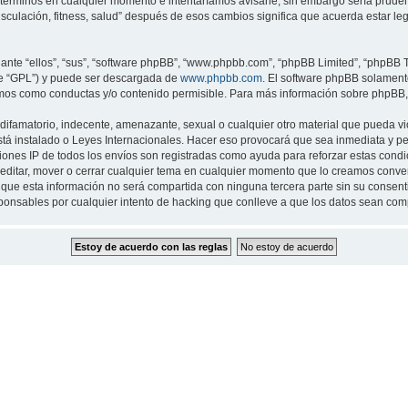
 términos en cualquier momento e intentaríamos avisarle, sin embargo sería prude
musculación, fitness, salud” después de esos cambios significa que acuerda estar 
nte “ellos”, “sus”, “software phpBB”, “www.phpbb.com”, “phpBB Limited”, “phpBB Te
te “GPL”) y puede ser descargada de
www.phpbb.com
. El software phpBB solamente
os como conductas y/o contenido permisible. Para más información sobre phpBB, p
ifamatorio, indecente, amenazante, sexual o cualquier otro material que pueda viol
 está instalado o Leyes Internacionales. Hacer eso provocará que sea inmediata y 
cciones IP de todos los envíos son registradas como ayuda para reforzar estas cond
ar, editar, mover o cerrar cualquier tema en cualquier momento que lo creamos con
 esta información no será compartida con ninguna tercera parte sin su consentimi
sponsables por cualquier intento de hacking que conlleve a que los datos sean co