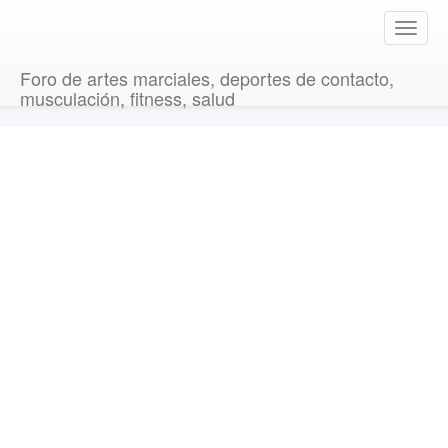
T
o
g
Foro de artes marciales, deportes de contacto,
g
musculación, fitness, salud
l
e
n
a
v
i
g
a
t
i
o
n