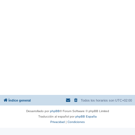
Índice general
Todos los horarios son
UTC+02:00
Desarrollado por
phpBB
® Forum Software © phpBB Limited
Traducción al español por
phpBB España
Privacidad
|
Condiciones