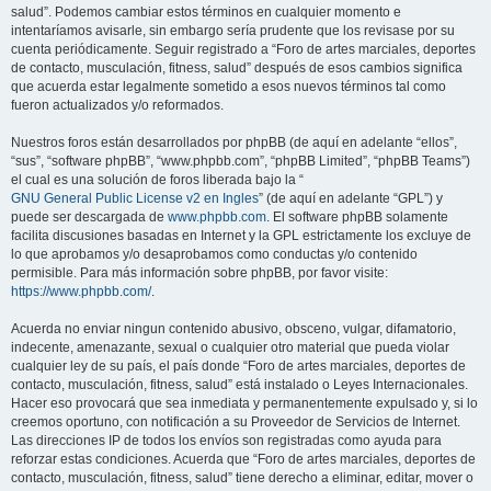
salud”. Podemos cambiar estos términos en cualquier momento e
intentaríamos avisarle, sin embargo sería prudente que los revisase por su
cuenta periódicamente. Seguir registrado a “Foro de artes marciales, deportes
de contacto, musculación, fitness, salud” después de esos cambios significa
que acuerda estar legalmente sometido a esos nuevos términos tal como
fueron actualizados y/o reformados.
Nuestros foros están desarrollados por phpBB (de aquí en adelante “ellos”,
“sus”, “software phpBB”, “www.phpbb.com”, “phpBB Limited”, “phpBB Teams”)
el cual es una solución de foros liberada bajo la “
GNU General Public License v2 en Ingles
” (de aquí en adelante “GPL”) y
puede ser descargada de
www.phpbb.com
. El software phpBB solamente
facilita discusiones basadas en Internet y la GPL estrictamente los excluye de
lo que aprobamos y/o desaprobamos como conductas y/o contenido
permisible. Para más información sobre phpBB, por favor visite:
https://www.phpbb.com/
.
Acuerda no enviar ningun contenido abusivo, obsceno, vulgar, difamatorio,
indecente, amenazante, sexual o cualquier otro material que pueda violar
cualquier ley de su país, el país donde “Foro de artes marciales, deportes de
contacto, musculación, fitness, salud” está instalado o Leyes Internacionales.
Hacer eso provocará que sea inmediata y permanentemente expulsado y, si lo
creemos oportuno, con notificación a su Proveedor de Servicios de Internet.
Las direcciones IP de todos los envíos son registradas como ayuda para
reforzar estas condiciones. Acuerda que “Foro de artes marciales, deportes de
contacto, musculación, fitness, salud” tiene derecho a eliminar, editar, mover o