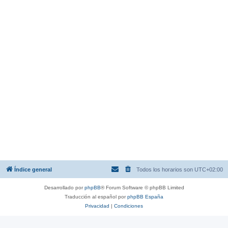
Índice general
Todos los horarios son
UTC+02:00
Desarrollado por
phpBB
® Forum Software © phpBB Limited
Traducción al español por
phpBB España
Privacidad
|
Condiciones