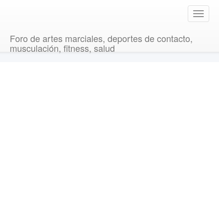
T
o
g
Foro de artes marciales, deportes de contacto,
g
musculación, fitness, salud
l
e
n
a
v
i
g
a
t
i
o
n