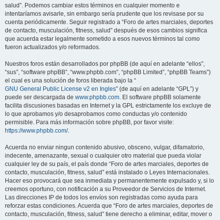
salud”. Podemos cambiar estos términos en cualquier momento e
intentaríamos avisarle, sin embargo sería prudente que los revisase por su
cuenta periódicamente. Seguir registrado a “Foro de artes marciales, deportes
de contacto, musculación, fitness, salud” después de esos cambios significa
que acuerda estar legalmente sometido a esos nuevos términos tal como
fueron actualizados y/o reformados.
Nuestros foros están desarrollados por phpBB (de aquí en adelante “ellos”,
“sus”, “software phpBB”, “www.phpbb.com”, “phpBB Limited”, “phpBB Teams”)
el cual es una solución de foros liberada bajo la “
GNU General Public License v2 en Ingles
” (de aquí en adelante “GPL”) y
puede ser descargada de
www.phpbb.com
. El software phpBB solamente
facilita discusiones basadas en Internet y la GPL estrictamente los excluye de
lo que aprobamos y/o desaprobamos como conductas y/o contenido
permisible. Para más información sobre phpBB, por favor visite:
https://www.phpbb.com/
.
Acuerda no enviar ningun contenido abusivo, obsceno, vulgar, difamatorio,
indecente, amenazante, sexual o cualquier otro material que pueda violar
cualquier ley de su país, el país donde “Foro de artes marciales, deportes de
contacto, musculación, fitness, salud” está instalado o Leyes Internacionales.
Hacer eso provocará que sea inmediata y permanentemente expulsado y, si lo
creemos oportuno, con notificación a su Proveedor de Servicios de Internet.
Las direcciones IP de todos los envíos son registradas como ayuda para
reforzar estas condiciones. Acuerda que “Foro de artes marciales, deportes de
contacto, musculación, fitness, salud” tiene derecho a eliminar, editar, mover o