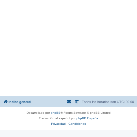
Índice general
Todos los horarios son
UTC+02:00
Desarrollado por
phpBB
® Forum Software © phpBB Limited
Traducción al español por
phpBB España
Privacidad
|
Condiciones