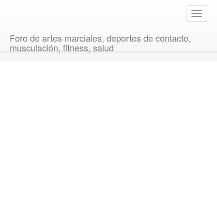
T
o
g
Foro de artes marciales, deportes de contacto,
g
musculación, fitness, salud
l
e
n
a
v
i
g
a
t
i
o
n