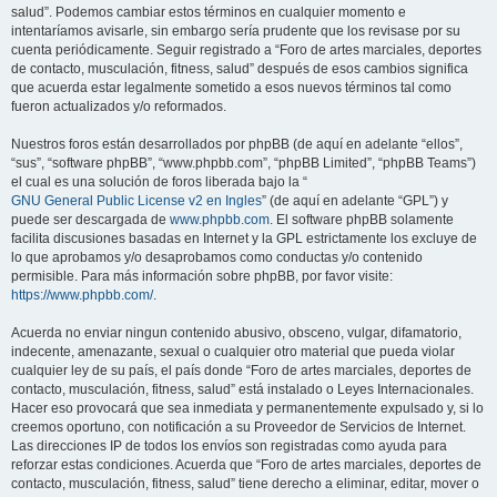
salud”. Podemos cambiar estos términos en cualquier momento e
intentaríamos avisarle, sin embargo sería prudente que los revisase por su
cuenta periódicamente. Seguir registrado a “Foro de artes marciales, deportes
de contacto, musculación, fitness, salud” después de esos cambios significa
que acuerda estar legalmente sometido a esos nuevos términos tal como
fueron actualizados y/o reformados.
Nuestros foros están desarrollados por phpBB (de aquí en adelante “ellos”,
“sus”, “software phpBB”, “www.phpbb.com”, “phpBB Limited”, “phpBB Teams”)
el cual es una solución de foros liberada bajo la “
GNU General Public License v2 en Ingles
” (de aquí en adelante “GPL”) y
puede ser descargada de
www.phpbb.com
. El software phpBB solamente
facilita discusiones basadas en Internet y la GPL estrictamente los excluye de
lo que aprobamos y/o desaprobamos como conductas y/o contenido
permisible. Para más información sobre phpBB, por favor visite:
https://www.phpbb.com/
.
Acuerda no enviar ningun contenido abusivo, obsceno, vulgar, difamatorio,
indecente, amenazante, sexual o cualquier otro material que pueda violar
cualquier ley de su país, el país donde “Foro de artes marciales, deportes de
contacto, musculación, fitness, salud” está instalado o Leyes Internacionales.
Hacer eso provocará que sea inmediata y permanentemente expulsado y, si lo
creemos oportuno, con notificación a su Proveedor de Servicios de Internet.
Las direcciones IP de todos los envíos son registradas como ayuda para
reforzar estas condiciones. Acuerda que “Foro de artes marciales, deportes de
contacto, musculación, fitness, salud” tiene derecho a eliminar, editar, mover o