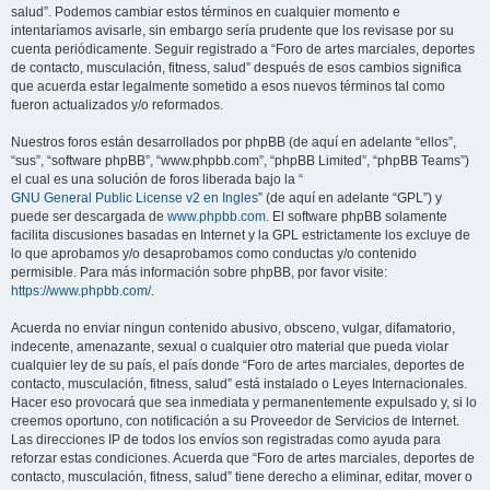
salud”. Podemos cambiar estos términos en cualquier momento e
intentaríamos avisarle, sin embargo sería prudente que los revisase por su
cuenta periódicamente. Seguir registrado a “Foro de artes marciales, deportes
de contacto, musculación, fitness, salud” después de esos cambios significa
que acuerda estar legalmente sometido a esos nuevos términos tal como
fueron actualizados y/o reformados.
Nuestros foros están desarrollados por phpBB (de aquí en adelante “ellos”,
“sus”, “software phpBB”, “www.phpbb.com”, “phpBB Limited”, “phpBB Teams”)
el cual es una solución de foros liberada bajo la “
GNU General Public License v2 en Ingles
” (de aquí en adelante “GPL”) y
puede ser descargada de
www.phpbb.com
. El software phpBB solamente
facilita discusiones basadas en Internet y la GPL estrictamente los excluye de
lo que aprobamos y/o desaprobamos como conductas y/o contenido
permisible. Para más información sobre phpBB, por favor visite:
https://www.phpbb.com/
.
Acuerda no enviar ningun contenido abusivo, obsceno, vulgar, difamatorio,
indecente, amenazante, sexual o cualquier otro material que pueda violar
cualquier ley de su país, el país donde “Foro de artes marciales, deportes de
contacto, musculación, fitness, salud” está instalado o Leyes Internacionales.
Hacer eso provocará que sea inmediata y permanentemente expulsado y, si lo
creemos oportuno, con notificación a su Proveedor de Servicios de Internet.
Las direcciones IP de todos los envíos son registradas como ayuda para
reforzar estas condiciones. Acuerda que “Foro de artes marciales, deportes de
contacto, musculación, fitness, salud” tiene derecho a eliminar, editar, mover o