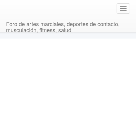
T
o
g
Foro de artes marciales, deportes de contacto,
g
musculación, fitness, salud
l
e
n
a
v
i
g
a
t
i
o
n