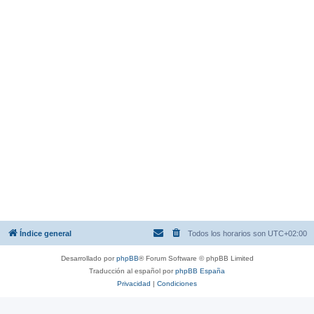
Índice general
Todos los horarios son
UTC+02:00
Desarrollado por
phpBB
® Forum Software © phpBB Limited
Traducción al español por
phpBB España
Privacidad
|
Condiciones