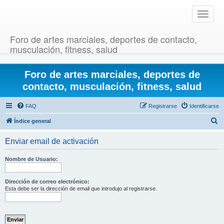
T
o
g
Foro de artes marciales, deportes de contacto,
g
musculación, fitness, salud
l
e
Foro de artes marciales, deportes de
n
a
contacto, musculación, fitness, salud
v
i
FAQ
Registrarse
Identificarse
g
B
Índice general
a
u
t
Enviar email de activación
i
s
o
c
Nombre de Usuario:
n
a
r
Dirección de correo electrónico:
Esta debe ser la dirección de email que introdujo al registrarse.