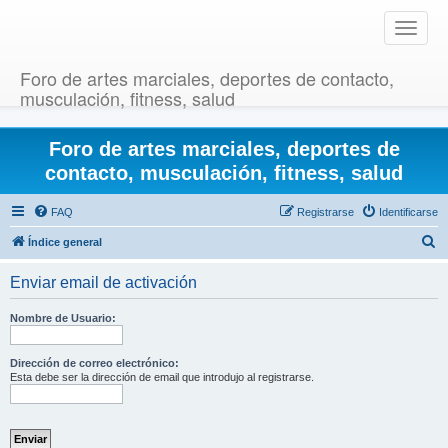
T
o
g
Foro de artes marciales, deportes de contacto,
g
musculación, fitness, salud
l
e
Foro de artes marciales, deportes de
n
a
contacto, musculación, fitness, salud
v
i
FAQ
Registrarse
Identificarse
g
B
Índice general
a
u
t
Enviar email de activación
i
s
o
c
Nombre de Usuario:
n
a
r
Dirección de correo electrónico:
Esta debe ser la dirección de email que introdujo al registrarse.